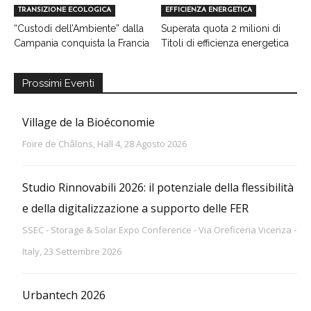
TRANSIZIONE ECOLOGICA
EFFICIENZA ENERGETICA
“Custodi dell’Ambiente” dalla
Superata quota 2 milioni di
Campania conquista la Francia
Titoli di efficienza energetica
Prossimi Eventi
Village de la Bioéconomie
Foire de Châlons, Hall 4, 28 Agosto 2026
Studio Rinnovabili 2026: il potenziale della flessibilità
e della digitalizzazione a supporto delle FER
SSEC - Storage & Solar Expo Conference - Via Oreficeria Vicenza -
Italy, 23 Settembre 2026
Urbantech 2026