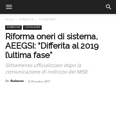
Home
RUBRICHE
CONSUMER
RUBRICHE
CONSUMER
Riforma oneri di sistema,
AEEGSI: “Differita al 2019
l’ultima fase”
Slittamento ufficializzato dopo la
comunicazione di indirizzo del MISE
Da
Redazione
-
15 Dicembre 2017