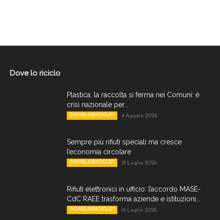
Dove lo riciclo
Plastica, la raccolta si ferma nei Comuni: è
crisi nazionale per...
DOVELORICICLO?
4 Agosto 2026
Sempre più rifiuti speciali ma cresce
l’economia circolare
DOVELORICICLO?
21 Luglio 2026
Rifiuti elettronici in ufficio: l’accordo MASE-
CdC RAEE trasforma aziende e istituzioni...
DOVELORICICLO?
16 Luglio 2026