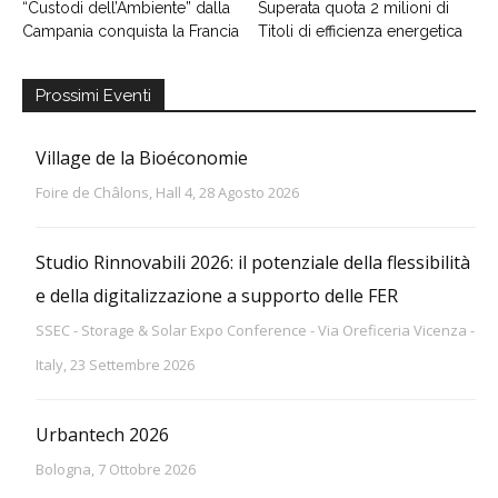
“Custodi dell’Ambiente” dalla
Superata quota 2 milioni di
Campania conquista la Francia
Titoli di efficienza energetica
Prossimi Eventi
Village de la Bioéconomie
Foire de Châlons, Hall 4, 28 Agosto 2026
Studio Rinnovabili 2026: il potenziale della flessibilità
e della digitalizzazione a supporto delle FER
SSEC - Storage & Solar Expo Conference - Via Oreficeria Vicenza -
Italy, 23 Settembre 2026
Urbantech 2026
Bologna, 7 Ottobre 2026