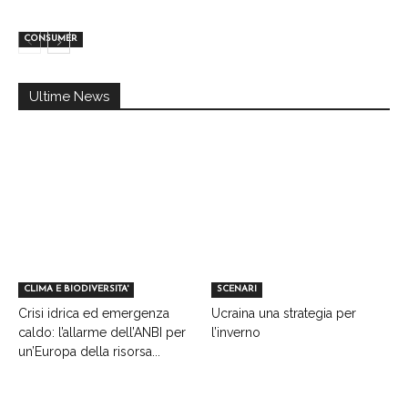
CONSUMER
Ultime News
CLIMA E BIODIVERSITA'
SCENARI
Crisi idrica ed emergenza
Ucraina una strategia per
caldo: l’allarme dell’ANBI per
l’inverno
un’Europa della risorsa...