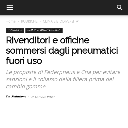
Home
RUBRICHE
CLIMA E BIODIVERSITA'
RUBRICHE
CLIMA E BIODIVERSITA'
Rivenditori e officine
sommersi dagli pneumatici
fuori uso
Le proposte di Federpneus e Cna per evitare
sanzioni e il collasso della filiera prima del
cambio gomme
Da
Redazione
-
22 Ottobre 2020