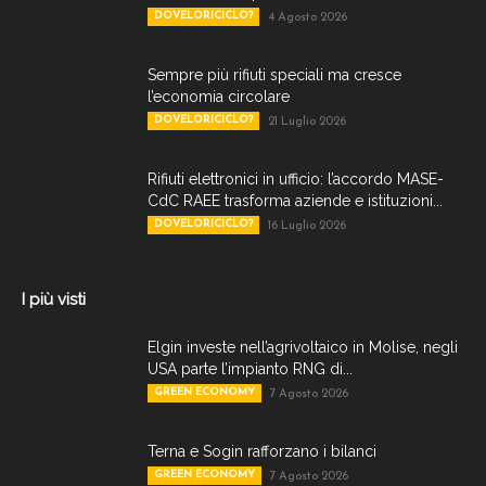
DOVELORICICLO?
4 Agosto 2026
Sempre più rifiuti speciali ma cresce
l’economia circolare
DOVELORICICLO?
21 Luglio 2026
Rifiuti elettronici in ufficio: l’accordo MASE-
CdC RAEE trasforma aziende e istituzioni...
DOVELORICICLO?
16 Luglio 2026
I più visti
Elgin investe nell’agrivoltaico in Molise, negli
USA parte l’impianto RNG di...
GREEN ECONOMY
7 Agosto 2026
Terna e Sogin rafforzano i bilanci
GREEN ECONOMY
7 Agosto 2026