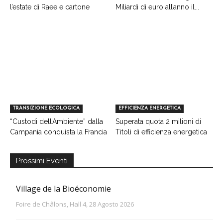
l’estate di Raee e cartone
Miliardi di euro all’anno il...
TRANSIZIONE ECOLOGICA
EFFICIENZA ENERGETICA
“Custodi dell’Ambiente” dalla
Superata quota 2 milioni di
Campania conquista la Francia
Titoli di efficienza energetica
Prossimi Eventi
Village de la Bioéconomie
Foire de Châlons, Hall 4, 28 Agosto 2026