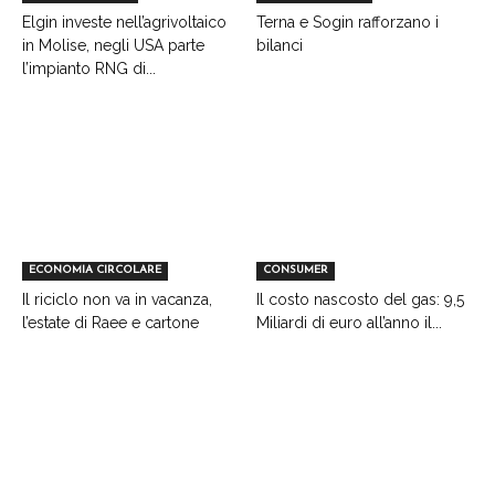
Elgin investe nell’agrivoltaico
Terna e Sogin rafforzano i
in Molise, negli USA parte
bilanci
l’impianto RNG di...
ECONOMIA CIRCOLARE
CONSUMER
Il riciclo non va in vacanza,
Il costo nascosto del gas: 9,5
l’estate di Raee e cartone
Miliardi di euro all’anno il...