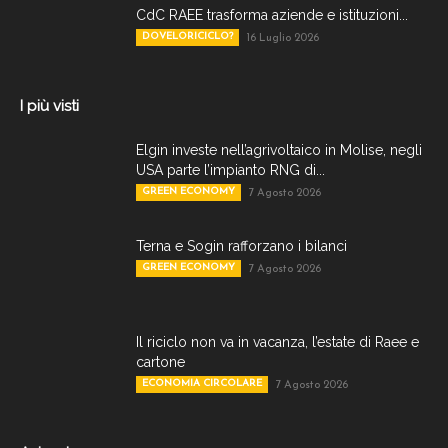
CdC RAEE trasforma aziende e istituzioni...
DOVELORICICLO?
16 Luglio 2026
I più visti
Elgin investe nell’agrivoltaico in Molise, negli
USA parte l’impianto RNG di...
GREEN ECONOMY
7 Agosto 2026
Terna e Sogin rafforzano i bilanci
GREEN ECONOMY
7 Agosto 2026
Il riciclo non va in vacanza, l’estate di Raee e
cartone
ECONOMIA CIRCOLARE
7 Agosto 2026