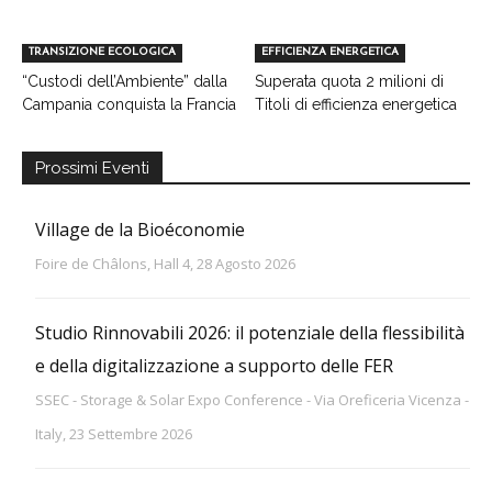
TRANSIZIONE ECOLOGICA
EFFICIENZA ENERGETICA
“Custodi dell’Ambiente” dalla
Superata quota 2 milioni di
Campania conquista la Francia
Titoli di efficienza energetica
Prossimi Eventi
Village de la Bioéconomie
Foire de Châlons, Hall 4, 28 Agosto 2026
Studio Rinnovabili 2026: il potenziale della flessibilità
e della digitalizzazione a supporto delle FER
SSEC - Storage & Solar Expo Conference - Via Oreficeria Vicenza -
Italy, 23 Settembre 2026