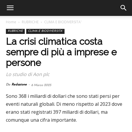
Home
RUBRICHE
CLIMA E BIODIVERSITA'
RUBRICHE
CLIMA E BIODIVERSITA'
La crisi climatica costa
sempre di più a imprese e
persone
Lo studio di Aon plc
Da
Redazione
-
6 Marzo 2025
Sono 368 i miliardi di dollari che sono stati persi per
eventi naturali globali. Di meno rispetto al 2023 dove
erano stati registrati 397 miliardi di dollari, ma
comunque una cifra importante.