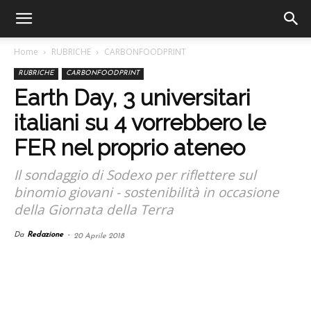
Home
RUBRICHE
CARBONFOODPRINT
RUBRICHE
CARBONFOODPRINT
Earth Day, 3 universitari
italiani su 4 vorrebbero le
FER nel proprio ateneo
Il sondaggio di Sodexo per riflettere sul
binomio giovani - sostenibilità in occasione
della Giornata della Terra
Da
Redazione
-
20 Aprile 2018