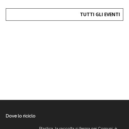
TUTTI GLI EVENTI
Dove lo riciclo
Plastica, la raccolta si ferma nei Comuni: è