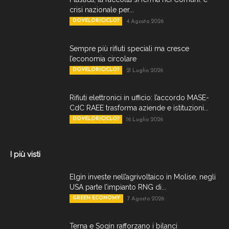
crisi nazionale per...
DOVELORICICLO?
4 Agosto 2026
Sempre più rifiuti speciali ma cresce
l’economia circolare
DOVELORICICLO?
21 Luglio 2026
Rifiuti elettronici in ufficio: l’accordo MASE-
CdC RAEE trasforma aziende e istituzioni...
DOVELORICICLO?
16 Luglio 2026
I più visti
Elgin investe nell’agrivoltaico in Molise, negli
USA parte l’impianto RNG di...
GREEN ECONOMY
7 Agosto 2026
Terna e Sogin rafforzano i bilanci