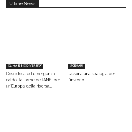
Ultime News
CLIMA E BIODIVERSITA'
SCENARI
Crisi idrica ed emergenza
Ucraina una strategia per
caldo: l’allarme dell’ANBI per
l’inverno
un’Europa della risorsa...