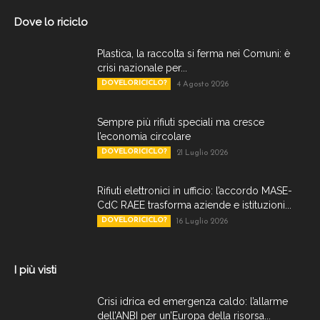
Dove lo riciclo
Plastica, la raccolta si ferma nei Comuni: è
crisi nazionale per...
DOVELORICICLO?
4 Agosto 2026
Sempre più rifiuti speciali ma cresce
l’economia circolare
DOVELORICICLO?
21 Luglio 2026
Rifiuti elettronici in ufficio: l’accordo MASE-
CdC RAEE trasforma aziende e istituzioni...
DOVELORICICLO?
16 Luglio 2026
I più visti
Crisi idrica ed emergenza caldo: l’allarme
dell’ANBI per un’Europa della risorsa...