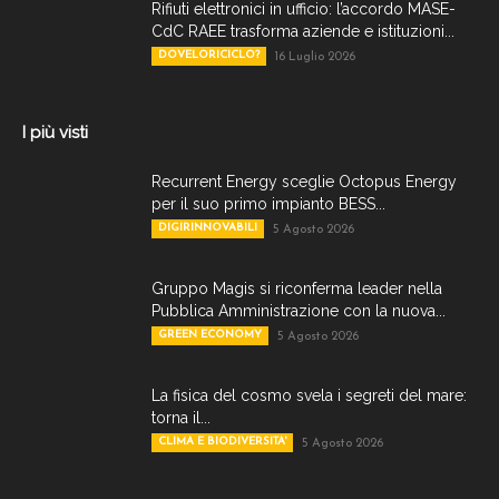
Rifiuti elettronici in ufficio: l’accordo MASE-
CdC RAEE trasforma aziende e istituzioni...
DOVELORICICLO?
16 Luglio 2026
I più visti
Recurrent Energy sceglie Octopus Energy
per il suo primo impianto BESS...
DIGIRINNOVABILI
5 Agosto 2026
Gruppo Magis si riconferma leader nella
Pubblica Amministrazione con la nuova...
GREEN ECONOMY
5 Agosto 2026
La fisica del cosmo svela i segreti del mare:
torna il...
CLIMA E BIODIVERSITA'
5 Agosto 2026