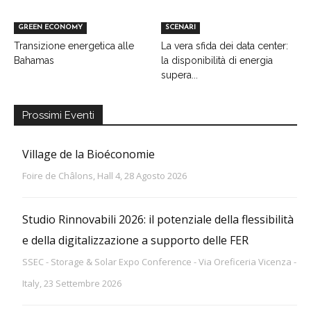
GREEN ECONOMY
SCENARI
Transizione energetica alle
La vera sfida dei data center:
Bahamas
la disponibilità di energia
supera...
Prossimi Eventi
Village de la Bioéconomie
Foire de Châlons, Hall 4, 28 Agosto 2026
Studio Rinnovabili 2026: il potenziale della flessibilità
e della digitalizzazione a supporto delle FER
SSEC - Storage & Solar Expo Conference - Via Oreficeria Vicenza -
Italy, 23 Settembre 2026