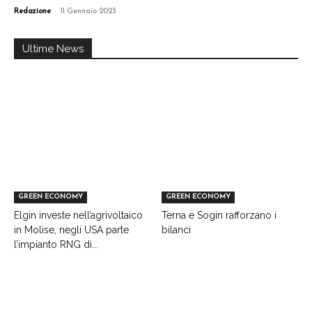
-
Redazione
11 Gennaio 2023
Ultime News
GREEN ECONOMY
GREEN ECONOMY
Elgin investe nell’agrivoltaico
Terna e Sogin rafforzano i
in Molise, negli USA parte
bilanci
l’impianto RNG di...