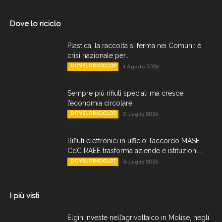
Dove lo riciclo
Plastica, la raccolta si ferma nei Comuni: è
crisi nazionale per...
DOVELORICICLO?
4 Agosto 2026
Sempre più rifiuti speciali ma cresce
l’economia circolare
DOVELORICICLO?
21 Luglio 2026
Rifiuti elettronici in ufficio: l’accordo MASE-
CdC RAEE trasforma aziende e istituzioni...
DOVELORICICLO?
16 Luglio 2026
I più visti
Elgin investe nell’agrivoltaico in Molise, negli