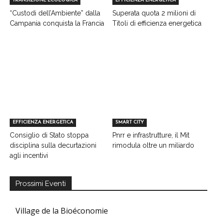
TRANSIZIONE ECOLOGICA
EFFICIENZA ENERGETICA
“Custodi dell’Ambiente” dalla
Superata quota 2 milioni di
Campania conquista la Francia
Titoli di efficienza energetica
EFFICIENZA ENERGETICA
SMART CITY
Consiglio di Stato stoppa
Pnrr e infrastrutture, il Mit
disciplina sulla decurtazioni
rimodula oltre un miliardo
agli incentivi
Prossimi Eventi
Village de la Bioéconomie