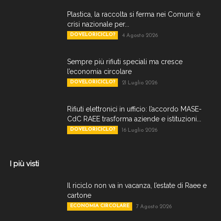
Plastica, la raccolta si ferma nei Comuni: è
crisi nazionale per...
DOVELORICICLO?
4 Agosto 2026
Sempre più rifiuti speciali ma cresce
l’economia circolare
DOVELORICICLO?
21 Luglio 2026
Rifiuti elettronici in ufficio: l’accordo MASE-
CdC RAEE trasforma aziende e istituzioni...
DOVELORICICLO?
16 Luglio 2026
I più visti
Il riciclo non va in vacanza, l’estate di Raee e
cartone
ECONOMIA CIRCOLARE
7 Agosto 2026