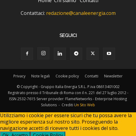
Home
Chi siamo
Contatti
Contattaci:
redazione@canaleenergia.com
SEGUICI
Privacy
Note legali
Cookie policy
Contatti
Newsletter
© Copyright - Gruppo Italia Energia S.R.L. P.iva 08613401002
Registrato presso il Tribunale di Roma con il n. 221 del 27 luglio 2012 -
ISSN 2532-7615 Server provider: FlameNetworks - Enterprise Hosting
Solutions - Crediti
Un Sito Web
Utilizziamo i cookie per essere sicuri che tu possa avere la
migliore esperienza sul nostro sito. Proseguendo la
navigazione accetti di ricevere tutti i cookies del sito.
Ok, Accetto
Cookie Policy