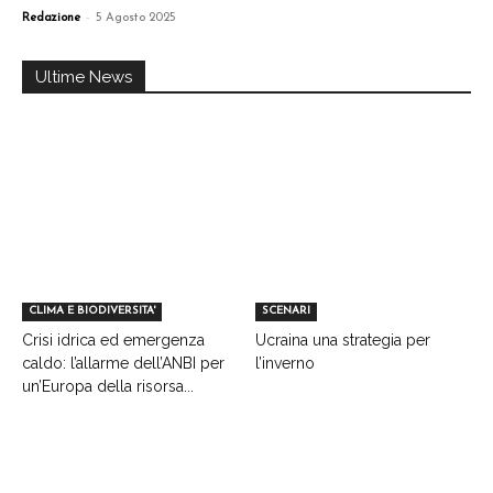
-
Redazione
5 Agosto 2025
Ultime News
CLIMA E BIODIVERSITA'
SCENARI
Crisi idrica ed emergenza
Ucraina una strategia per
caldo: l’allarme dell’ANBI per
l’inverno
un’Europa della risorsa...