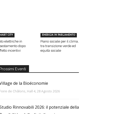
MART CITY
ENERGIA IN PARLAMENTO
to elettriche in
Piano sociale per il clima,
sestamento dopo
tra transizione verde ed
effetto incentivi
equità sociale
Prossimi Eventi
Village de la Bioéconomie
Foire de Châlons, Hall 4, 28 Agosto 2026
Studio Rinnovabili 2026: il potenziale della