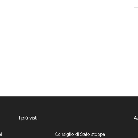
I più visti
A
ei
Consiglio di Stato stoppa