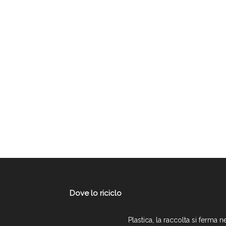
Dove lo riciclo
Plastica, la raccolta si ferma n