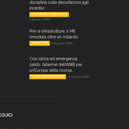
disciplina sulla decurtazioni agli
incentivi
EFFICIENZA ENERGETICA
7 Agosto 2026
Pnrr e infrastrutture, il Mit
rimodula oltre un miliardo
SMART CITY
7 Agosto 2026
Crisi idrica ed emergenza
caldo: l’allarme dell’ANBI per
un’Europa della risorsa...
CLIMA E BIODIVERSITA'
6 Agosto 2026
EGUICI