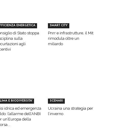
FFICIENZA ENERGETICA
SMART CITY
nsiglio di Stato stoppa
Pnrr e infrastrutture, il Mit
sciplina sulla
rimodula oltre un
curtazioni agli
miliardo
centivi
LIMA E BIODIVERSITA'
SCENARI
isi idrica ed emergenza
Ucraina una strategia per
ldo: l’allarme dell’ANBI
l’inverno
r un’Europa della
sorsa...