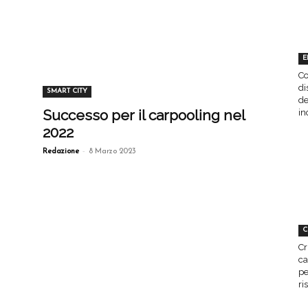
E
Co
di
SMART CITY
de
Successo per il carpooling nel
in
2022
-
Redazione
8 Marzo 2023
C
Cr
ca
pe
ri