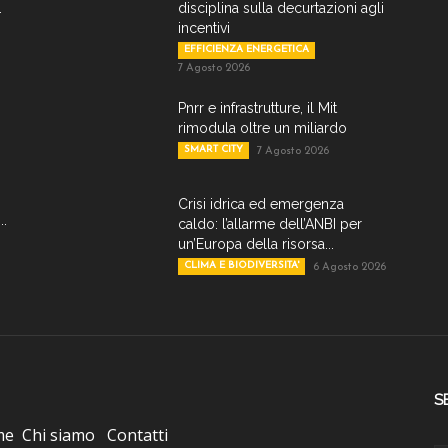
.
disciplina sulla decurtazioni agli
incentivi
EFFICIENZA ENERGETICA
7 Agosto 2026
Pnrr e infrastrutture, il Mit
rimodula oltre un miliardo
SMART CITY
7 Agosto 2026
Crisi idrica ed emergenza
..
caldo: l’allarme dell’ANBI per
un’Europa della risorsa...
CLIMA E BIODIVERSITA'
6 Agosto 2026
S
me
Chi siamo
Contatti