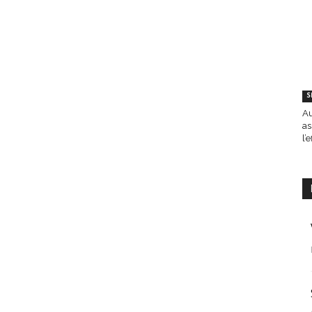
S
Au
as
l’