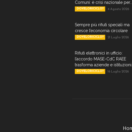
Comuni: è crisi nazionale per..
DOVELORICICLO?
4 Agosto 2026
Sempre più rifiuti speciali ma
cresce l’economia circolare
DOVELORICICLO?
21 Luglio 2026
Rifiuti elettronici in ufficio:
l’accordo MASE-CdC RAEE
trasforma aziende e istituzioni.
DOVELORICICLO?
16 Luglio 2026
Ho