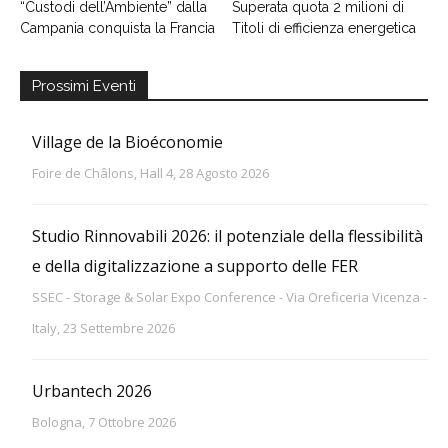
“Custodi dell’Ambiente” dalla
Superata quota 2 milioni di
Campania conquista la Francia
Titoli di efficienza energetica
Prossimi Eventi
Village de la Bioéconomie
Foire de Châlons, Hall 4, 28 Agosto 2026
Studio Rinnovabili 2026: il potenziale della flessibilità
e della digitalizzazione a supporto delle FER
SSEC - Storage & Solar Expo Conference - Via Oreficeria Vicenza -
Italy, 23 Settembre 2026
Urbantech 2026
Bologna, 7 Ottobre 2026