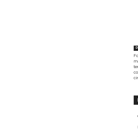
D
Fo
ma
te
co
ci