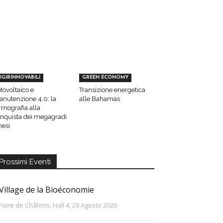
IGIRINNOVABILI
GREEN ECONOMY
tovoltaico e
Transizione energetica
nutenzione 4.0: la
alle Bahamas
rmografia alla
nquista dei megagradi
nesi
Prossimi Eventi
Village de la Bioéconomie
Foire de Châlons, Hall 4, 28 Agosto 2026