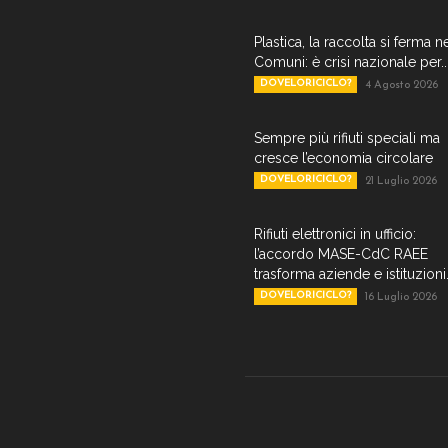
Plastica, la raccolta si ferma n
Comuni: è crisi nazionale per..
DOVELORICICLO?
4 Agosto 2026
Sempre più rifiuti speciali ma
cresce l’economia circolare
DOVELORICICLO?
21 Luglio 2026
Rifiuti elettronici in ufficio:
l’accordo MASE-CdC RAEE
trasforma aziende e istituzioni.
DOVELORICICLO?
16 Luglio 2026