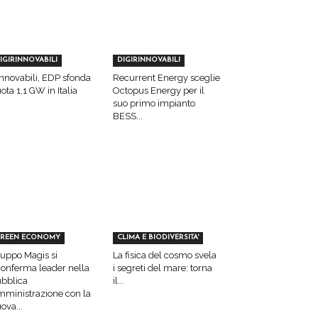
IGIRINNOVABILI
DIGIRINNOVABILI
nnovabili, EDP sfonda
Recurrent Energy sceglie
ota 1,1 GW in Italia
Octopus Energy per il
suo primo impianto
BESS...
REEN ECONOMY
CLIMA E BIODIVERSITA'
uppo Magis si
La fisica del cosmo svela
conferma leader nella
i segreti del mare: torna
bblica
il...
ministrazione con la
ova...