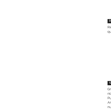
D
Ri
qu
G
Gr
ri
Pu
Am
nu