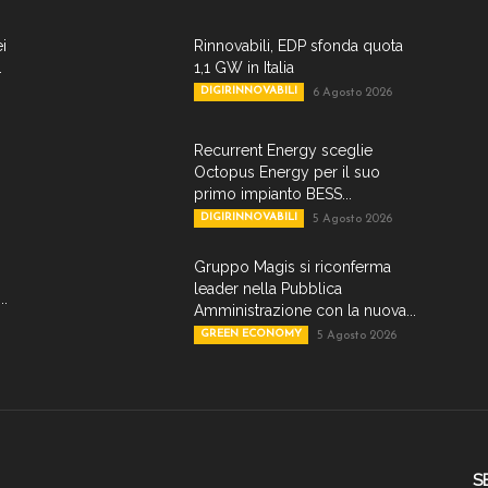
ei
Rinnovabili, EDP sfonda quota
.
1,1 GW in Italia
DIGIRINNOVABILI
6 Agosto 2026
Recurrent Energy sceglie
Octopus Energy per il suo
primo impianto BESS...
DIGIRINNOVABILI
5 Agosto 2026
Gruppo Magis si riconferma
leader nella Pubblica
..
Amministrazione con la nuova...
GREEN ECONOMY
5 Agosto 2026
S