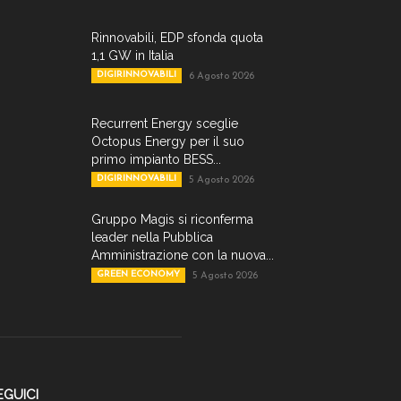
Rinnovabili, EDP sfonda quota
1,1 GW in Italia
DIGIRINNOVABILI
6 Agosto 2026
Recurrent Energy sceglie
Octopus Energy per il suo
primo impianto BESS...
DIGIRINNOVABILI
5 Agosto 2026
Gruppo Magis si riconferma
leader nella Pubblica
Amministrazione con la nuova...
GREEN ECONOMY
5 Agosto 2026
EGUICI