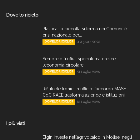
Dove lo riciclo
Plastica, la raccolta si ferma nei Comuni: è
crisi nazionale per...
DOVELORICICLO?
4 Agosto 2026
Sempre più rifiuti speciali ma cresce
l’economia circolare
DOVELORICICLO?
21 Luglio 2026
Rifiuti elettronici in ufficio: l’accordo MASE-
CdC RAEE trasforma aziende e istituzioni...
DOVELORICICLO?
16 Luglio 2026
I più visti
Elgin investe nell’agrivoltaico in Molise, negli