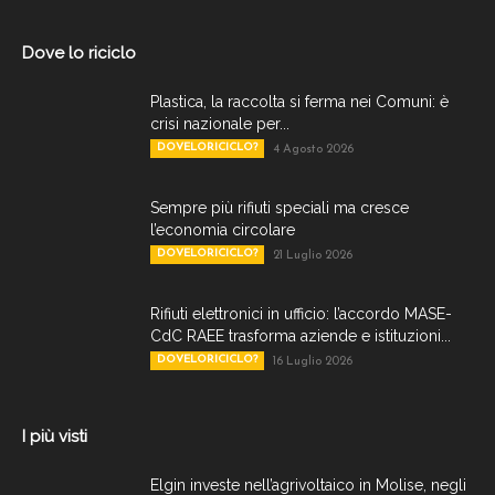
Dove lo riciclo
Plastica, la raccolta si ferma nei Comuni: è
crisi nazionale per...
DOVELORICICLO?
4 Agosto 2026
Sempre più rifiuti speciali ma cresce
l’economia circolare
DOVELORICICLO?
21 Luglio 2026
Rifiuti elettronici in ufficio: l’accordo MASE-
CdC RAEE trasforma aziende e istituzioni...
DOVELORICICLO?
16 Luglio 2026
I più visti
Elgin investe nell’agrivoltaico in Molise, negli