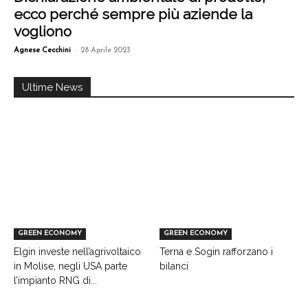
ecco perché sempre più aziende la
vogliono
-
Agnese Cecchini
28 Aprile 2023
Ultime News
GREEN ECONOMY
GREEN ECONOMY
Elgin investe nell’agrivoltaico
Terna e Sogin rafforzano i
in Molise, negli USA parte
bilanci
l’impianto RNG di...