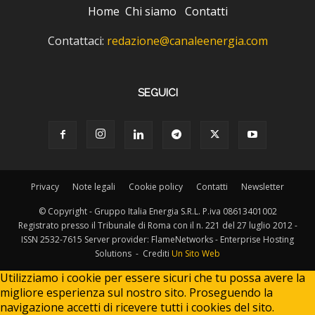
Home
Chi siamo
Contatti
Contattaci:
redazione@canaleenergia.com
SEGUICI
Privacy
Note legali
Cookie policy
Contatti
Newsletter
© Copyright - Gruppo Italia Energia S.R.L. P.iva 08613401002
Registrato presso il Tribunale di Roma con il n. 221 del 27 luglio 2012 -
ISSN 2532-7615 Server provider: FlameNetworks - Enterprise Hosting
Solutions - Crediti
Un Sito Web
Utilizziamo i cookie per essere sicuri che tu possa avere la
migliore esperienza sul nostro sito. Proseguendo la
navigazione accetti di ricevere tutti i cookies del sito.