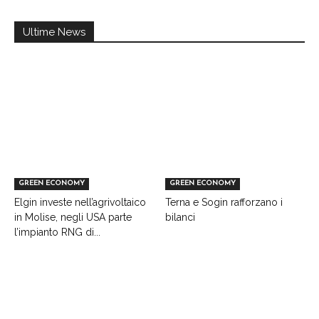
Ultime News
GREEN ECONOMY
GREEN ECONOMY
Elgin investe nell’agrivoltaico
Terna e Sogin rafforzano i
in Molise, negli USA parte
bilanci
l’impianto RNG di...