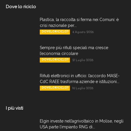
Dove lo riciclo
Plastica, la raccolta si ferma nei Comuni: è
crisi nazionale per...
DOVELORICICLO?
4 Agosto 2026
Sempre più rifiuti speciali ma cresce
l’economia circolare
DOVELORICICLO?
21 Luglio 2026
Rifiuti elettronici in ufficio: l’accordo MASE-
CdC RAEE trasforma aziende e istituzioni...
DOVELORICICLO?
16 Luglio 2026
I più visti
Elgin investe nell’agrivoltaico in Molise, negli
USA parte l’impianto RNG di...