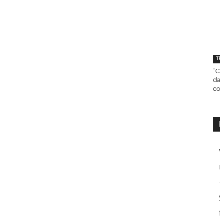
T
“C
da
co