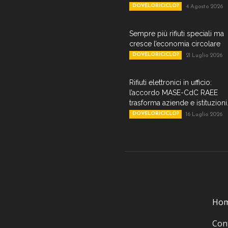
DOVELORICICLO?
4 Agosto 2026
Sempre più rifiuti speciali ma
cresce l’economia circolare
DOVELORICICLO?
21 Luglio 2026
Rifiuti elettronici in ufficio:
l’accordo MASE-CdC RAEE
trasforma aziende e istituzioni.
DOVELORICICLO?
16 Luglio 2026
Ho
Cont