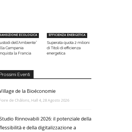
RANSIZIONE ECOLOGICA
EFFICIENZA ENERGETICA
ustodi dell’Ambiente”
Superata quota 2 milioni
lla Campania
di Titoli di efficienza
nquista la Francia
energetica
Prossimi Eventi
Village de la Bioéconomie
Foire de Châlons, Hall 4, 28 Agosto 2026
Studio Rinnovabili 2026: il potenziale della
flessibilità e della digitalizzazione a