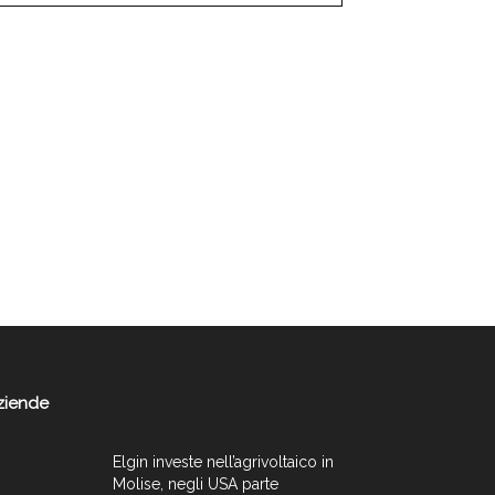
ziende
Elgin investe nell’agrivoltaico in
Molise, negli USA parte