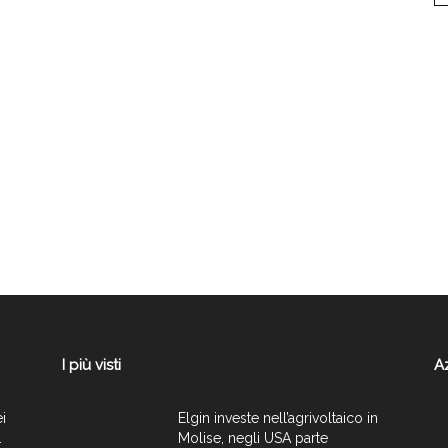
I più visti
A
ei
Elgin investe nell’agrivoltaico in
.
Molise, negli USA parte