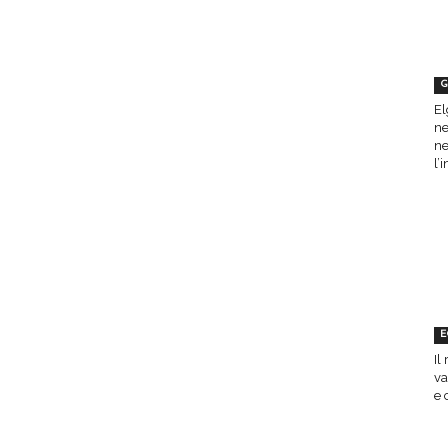
G
El
ne
ne
l’
E
Il
va
e 