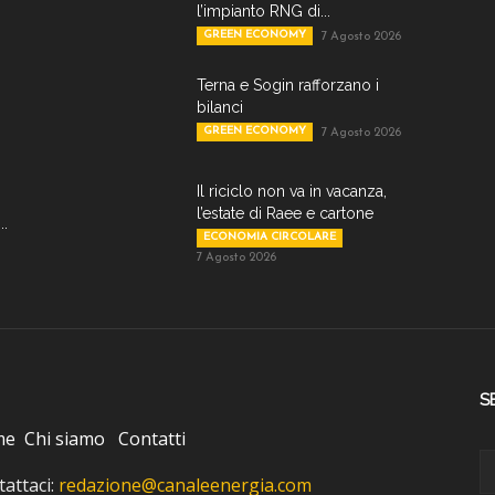
l’impianto RNG di...
GREEN ECONOMY
7 Agosto 2026
Terna e Sogin rafforzano i
bilanci
GREEN ECONOMY
7 Agosto 2026
Il riciclo non va in vacanza,
l’estate di Raee e cartone
..
ECONOMIA CIRCOLARE
7 Agosto 2026
S
me
Chi siamo
Contatti
attaci:
redazione@canaleenergia.com