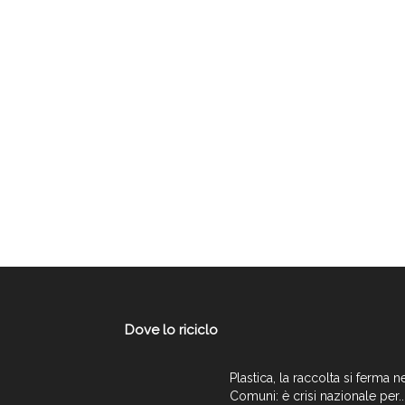
Dove lo riciclo
Plastica, la raccolta si ferma n
Comuni: è crisi nazionale per..