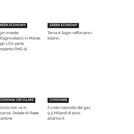
REEN ECONOMY
GREEN ECONOMY
gin investe
Terna e Sogin rafforzano i
ll’agrivoltaico in Molise,
bilanci
gli USA parte
impianto RNG di...
CONOMIA CIRCOLARE
CONSUMER
 riciclo non va in
Il costo nascosto del gas:
canza, l’estate di Raee
9,5 Miliardi di euro
cartone
all’anno il...