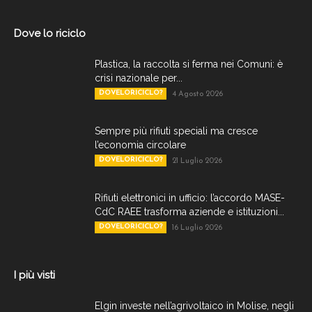
Dove lo riciclo
Plastica, la raccolta si ferma nei Comuni: è
crisi nazionale per...
DOVELORICICLO?
4 Agosto 2026
Sempre più rifiuti speciali ma cresce
l’economia circolare
DOVELORICICLO?
21 Luglio 2026
Rifiuti elettronici in ufficio: l’accordo MASE-
CdC RAEE trasforma aziende e istituzioni...
DOVELORICICLO?
16 Luglio 2026
I più visti
Elgin investe nell’agrivoltaico in Molise, negli