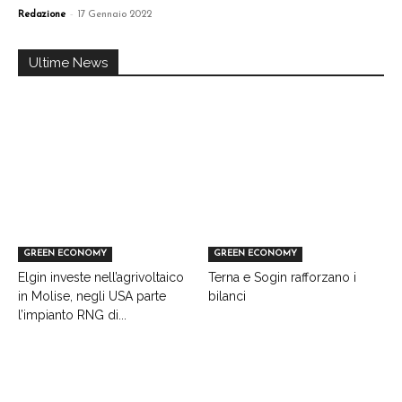
-
Redazione
17 Gennaio 2022
Ultime News
GREEN ECONOMY
GREEN ECONOMY
Elgin investe nell’agrivoltaico
Terna e Sogin rafforzano i
in Molise, negli USA parte
bilanci
l’impianto RNG di...