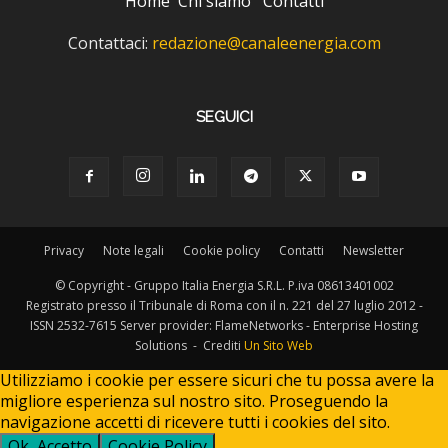
Home
Chi siamo
Contatti
Contattaci:
redazione@canaleenergia.com
SEGUICI
Privacy
Note legali
Cookie policy
Contatti
Newsletter
© Copyright - Gruppo Italia Energia S.R.L. P.iva 08613401002
Registrato presso il Tribunale di Roma con il n. 221 del 27 luglio 2012 -
ISSN 2532-7615 Server provider: FlameNetworks - Enterprise Hosting
Solutions - Crediti
Un Sito Web
Utilizziamo i cookie per essere sicuri che tu possa avere la
migliore esperienza sul nostro sito. Proseguendo la
navigazione accetti di ricevere tutti i cookies del sito.
Ok, Accetto
Cookie Policy