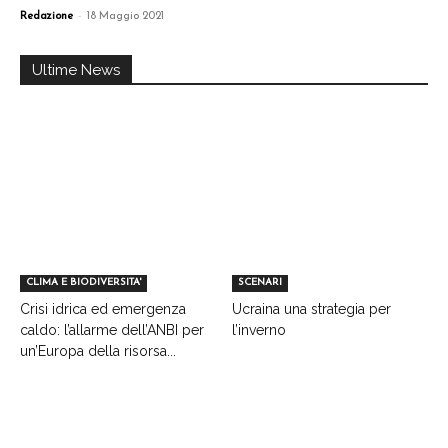
-
Redazione
18 Maggio 2021
Ultime News
CLIMA E BIODIVERSITA'
SCENARI
Crisi idrica ed emergenza
Ucraina una strategia per
caldo: l’allarme dell’ANBI per
l’inverno
un’Europa della risorsa...