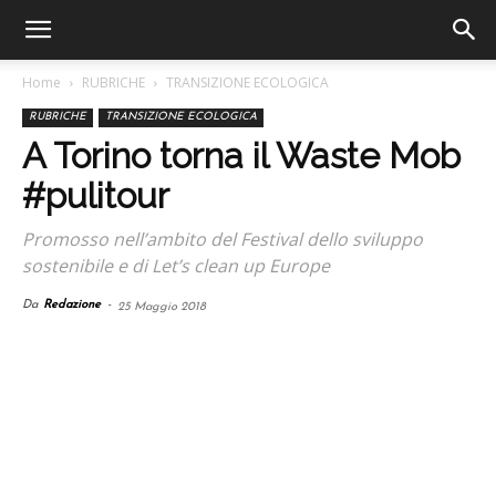
Home
RUBRICHE
TRANSIZIONE ECOLOGICA
RUBRICHE
TRANSIZIONE ECOLOGICA
A Torino torna il Waste Mob
#pulitour
Promosso nell’ambito del Festival dello sviluppo
sostenibile e di Let’s clean up Europe
Da
Redazione
-
25 Maggio 2018