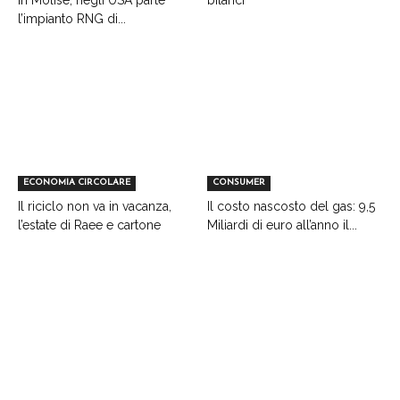
in Molise, negli USA parte
bilanci
l’impianto RNG di...
ECONOMIA CIRCOLARE
CONSUMER
Il riciclo non va in vacanza,
Il costo nascosto del gas: 9,5
l’estate di Raee e cartone
Miliardi di euro all’anno il...