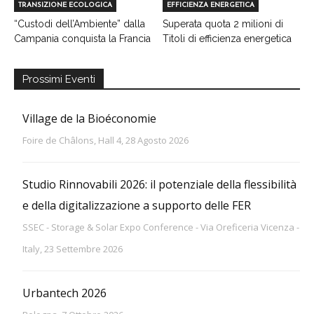
TRANSIZIONE ECOLOGICA
EFFICIENZA ENERGETICA
“Custodi dell’Ambiente” dalla
Superata quota 2 milioni di
Campania conquista la Francia
Titoli di efficienza energetica
Prossimi Eventi
Village de la Bioéconomie
Foire de Châlons, Hall 4, 28 Agosto 2026
Studio Rinnovabili 2026: il potenziale della flessibilità
e della digitalizzazione a supporto delle FER
SSEC - Storage & Solar Expo Conference - Via Oreficeria Vicenza -
Italy, 23 Settembre 2026
Urbantech 2026