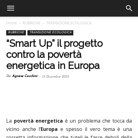
Home
RUBRICHE
TRANSIZIONE ECOLOGICA
RUBRICHE
TRANSIZIONE ECOLOGICA
“Smart Up” il progetto
contro la povertà
energetica in Europa
Da
Agnese Cecchini
-
15 Dicembre 2015
La
povertà energetica
è un problema che tocca da
vicino anche l’
Europa
e spesso il vero tema è una
corretta informazione che tuteli le fasce deboli della