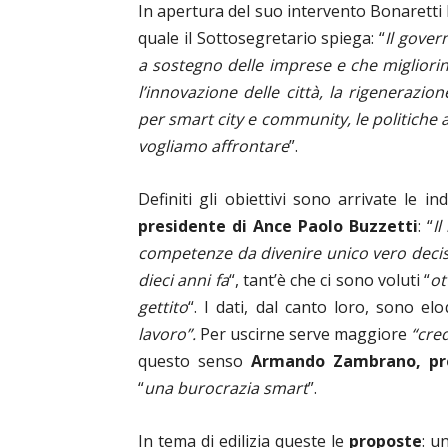
In apertura del suo intervento Bonaretti
quale il Sottosegretario spiega: “
Il gove
a sostegno delle imprese e che migliorino
l’innovazione delle città, la rigenerazio
per smart city e community, le politiche 
vogliamo affrontare
”.
Definiti gli obiettivi sono arrivate le in
presidente di Ance Paolo Buzzetti
: “
I
competenze da divenire unico vero deciso
dieci anni fa
“, tant’è che ci sono voluti “
ot
gettito
“. I dati, dal canto loro, sono elo
lavoro”.
Per uscirne serve maggiore
“cred
questo senso
Armando Zambrano, pre
“
una burocrazia smart
”.
In tema di edilizia queste le
proposte
: u