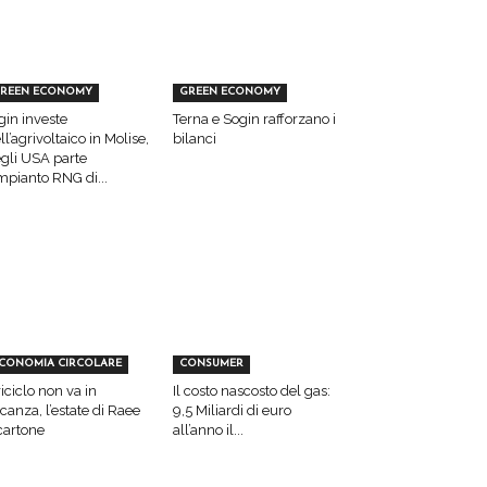
REEN ECONOMY
GREEN ECONOMY
gin investe
Terna e Sogin rafforzano i
ll’agrivoltaico in Molise,
bilanci
gli USA parte
impianto RNG di...
CONOMIA CIRCOLARE
CONSUMER
 riciclo non va in
Il costo nascosto del gas:
canza, l’estate di Raee
9,5 Miliardi di euro
cartone
all’anno il...