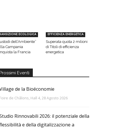
RANSIZIONE ECOLOGICA
EFFICIENZA ENERGETICA
ustodi dell’Ambiente”
Superata quota 2 milioni
lla Campania
di Titoli di efficienza
nquista la Francia
energetica
Prossimi Eventi
Village de la Bioéconomie
Foire de Châlons, Hall 4, 28 Agosto 2026
Studio Rinnovabili 2026: il potenziale della
flessibilità e della digitalizzazione a