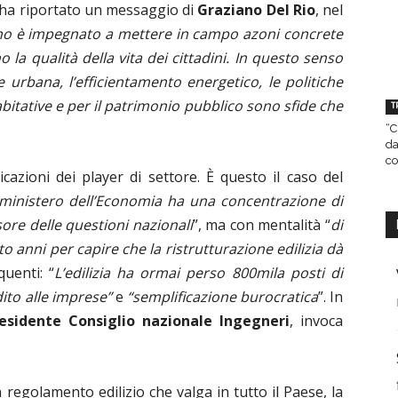
 ha riportato un messaggio di
Graziano Del Rio
, nel
rno è impegnato a mettere in campo azoni concrete
 la qualità della vita dei cittadini. In questo senso
ne urbana, l’efficientamento energetico, le politiche
abitative e per il patrimonio pubblico sono sfide che
T
“C
da
co
dicazioni dei player di settore. È questo il caso del
l ministero dell’Economia ha una concentrazione di
re delle questioni nazionali
”, ma con mentalità “
di
to anni per capire che la ristrutturazione edilizia dà
quenti: “
L’edilizia ha ormai perso 800mila posti di
ito alle imprese”
e
“semplificazione burocratica
”. In
sidente Consiglio nazionale Ingegneri
, invoca
n regolamento edilizio che valga in tutto il Paese, la