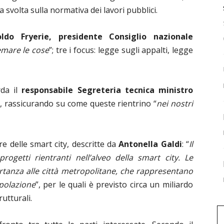
 svolta sulla normativa dei lavori pubblici.
do Fryerie, presidente Consiglio nazionale
mare le cose
”; tre i focus: legge sugli appalti, legge
rda il
responsabile Segreteria tecnica ministro
a
, rassicurando su come queste rientrino “
nei nostri
re delle smart city, descritte da
Antonella Galdi
: “
Il
getti rientranti nell’alveo della smart city. Le
tanza alle città metropolitane, che rappresentano
opolazione
”, per le quali è previsto circa un miliardo
utturali.