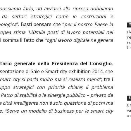
possiamo farlo, ad avviarci alla ripresa dobbiamo
 da settori strategici come le costruzioni e
nologica
”. Basti pensare che “
per il nostro Paese la
G
pea stima 120mila posti di lavoro potenziali nel
El
ne
 si somma il fatto che
“ogni lavoro digitale ne genera
ne
l’
tario generale della Presidenza del Consiglio
,
sentazione di Saie e Smart city exhibition 2014, che
mart city si parla molto ma si realizza meno
”; tre i
ppo strategici con priorità chiare; il problema
Patto di stabilità o le sinergie pubblico – privato da
E
a città intelligente non è solo questione di pochi ma
Il
le: “Serve un modello di business per le smart city
va
e 