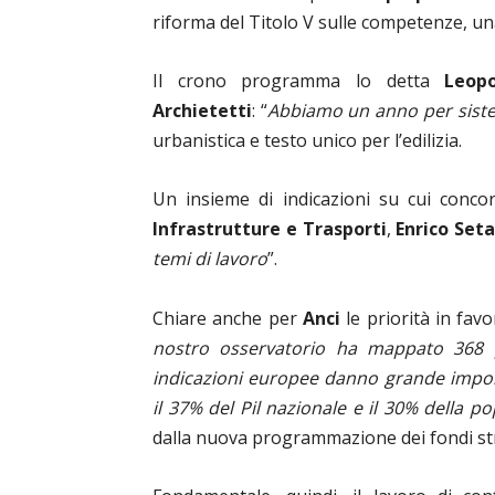
riforma del Titolo V sulle competenze, una
Il crono programma lo detta
Leopol
Archietetti
: “
Abbiamo un anno per siste
urbanistica e testo unico per l’edilizia.
Un insieme di indicazioni su cui conco
Infrastrutture e Trasporti
,
Enrico Set
temi di lavoro
”.
Chiare anche per
Anci
le priorità in favo
nostro osservatorio ha mappato 368 pro
indicazioni europee danno grande impor
il 37% del Pil nazionale e il 30% della p
dalla nuova programmazione dei fondi str