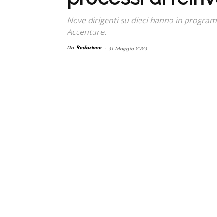
Nove dirigenti su dieci hanno in program
Accenture.
Da
Redazione
-
31 Maggio 2023