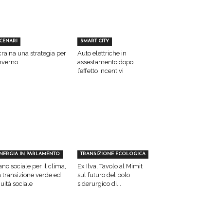
CENARI
SMART CITY
raina una strategia per
Auto elettriche in
inverno
assestamento dopo
l’effetto incentivi
NERGIA IN PARLAMENTO
TRANSIZIONE ECOLOGICA
ano sociale per il clima,
Ex Ilva, Tavolo al Mimit
a transizione verde ed
sul futuro del polo
uità sociale
siderurgico di...