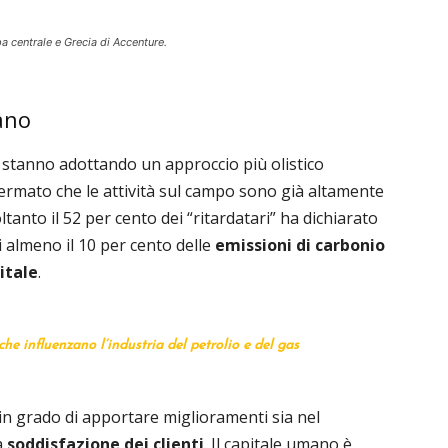
pa centrale e Grecia di Accenture.
ano
e stanno adottando un approccio più olistico
fermato che le attività sul campo sono già altamente
anto il 52 per cento dei “ritardatari” ha dichiarato
i almeno il 10 per cento delle
emissioni di carbonio
itale
.
 che influenzano l’industria del petrolio e del gas
e in grado di apportare miglioramenti sia nel
a
soddisfazione dei clienti
. Il capitale umano è