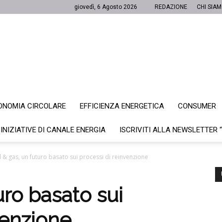
giovedì, 6 Agosto 2026
REDAZIONE
CHI SIA
ONOMIA CIRCOLARE
EFFICIENZA ENERGETICA
CONSUMER
Canale
 INIZIATIVE DI CANALE ENERGIA
ISCRIVITI ALLA NEWSLETTER 
l & gas, un futuro basato sui processi di reinvenzione
Energia
uro basato sui
venzione