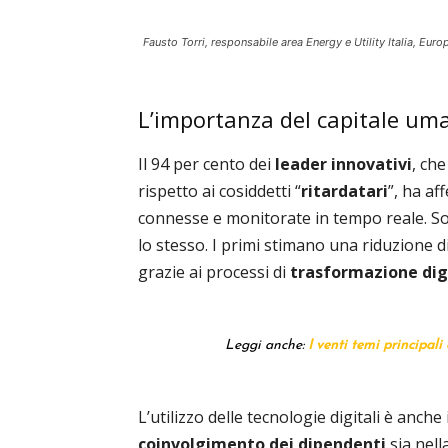
Fausto Torri, responsabile area Energy e Utility Italia, Euro
L’importanza del capitale um
Il 94 per cento dei
leader innovativi
, ch
rispetto ai cosiddetti “
ritardatari
”, ha af
connesse e monitorate in tempo reale. Solt
lo stesso. I primi stimano una riduzione d
grazie ai processi di
trasformazione dig
Leggi anche:
I venti temi principali
L’utilizzo delle tecnologie digitali è anch
coinvolgimento dei dipendenti
sia nell