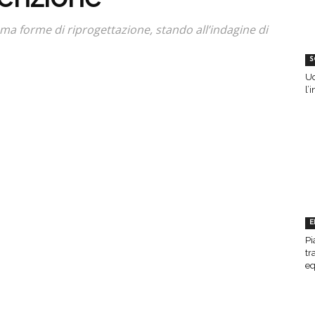
ma forme di riprogettazione, stando all’indagine di
S
Uc
l’
E
Pi
tr
eq