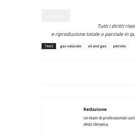
INVIA
Tutti i diritti ris
e riproduzione totale o parziale in qu
TAGS
gas naturale
oil and gas
petrolio
Redazione
Un team di professionisti curi
sfida climatica.