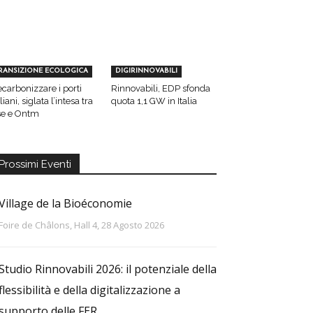
RANSIZIONE ECOLOGICA
DIGIRINNOVABILI
carbonizzare i porti
Rinnovabili, EDP sfonda
aliani, siglata l’intesa tra
quota 1,1 GW in Italia
e e Ontm
Prossimi Eventi
Village de la Bioéconomie
Foire de Châlons, Hall 4, 28 Agosto 2026
Studio Rinnovabili 2026: il potenziale della
flessibilità e della digitalizzazione a
supporto delle FER