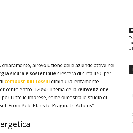
T
De
it
Gs
 chiaramente, all’evoluzione delle aziende attive nel
gia sicura e sostenibile
crescerà di circa il 50 per
 di
combustibili fossili
diminuirà lentamente,
er cento entro il 2050. Il tema della
reinvenzione
er tutte le imprese, come dimostra lo studio di
set: From Bold Plans to Pragmatic Actions”.
nergetica