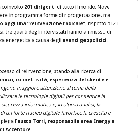
a coinvolto
201 dirigenti
di tutto il mondo. Nove
 avere in programma forme di riprogettazione, ma
o oggi una “reinvenzione radicale”
, rispetto al 21
si: tre quarti degli intervistati hanno ammesso di
za energetica a causa degli
eventi geopolitici
.
rocesso di reinvenzione, stando alla ricerca di
nico, connettività, esperienza del cliente e
ongono maggiore attenzione al tema della
ilizzare le tecnologie digitali per consentire la
 sicurezza informatica e, in ultima analisi, la
di un forte nucleo digitale favorisce la crescita e
 spiega
Fausto Torri, responsabile area Energy e
 di Accenture
.