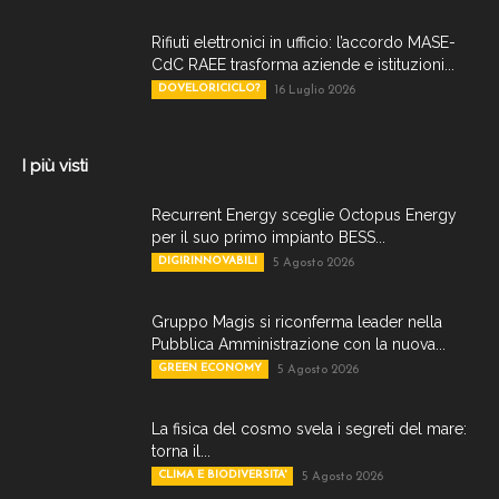
Rifiuti elettronici in ufficio: l’accordo MASE-
CdC RAEE trasforma aziende e istituzioni...
DOVELORICICLO?
16 Luglio 2026
I più visti
Recurrent Energy sceglie Octopus Energy
per il suo primo impianto BESS...
DIGIRINNOVABILI
5 Agosto 2026
Gruppo Magis si riconferma leader nella
Pubblica Amministrazione con la nuova...
GREEN ECONOMY
5 Agosto 2026
La fisica del cosmo svela i segreti del mare:
torna il...
CLIMA E BIODIVERSITA'
5 Agosto 2026