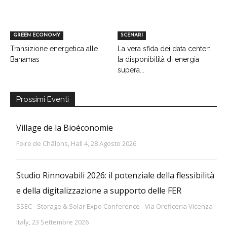
GREEN ECONOMY
SCENARI
Transizione energetica alle
La vera sfida dei data center:
Bahamas
la disponibilità di energia
supera...
Prossimi Eventi
Village de la Bioéconomie
Foire de Châlons, Hall 4, 28 Agosto 2026
Studio Rinnovabili 2026: il potenziale della flessibilità
e della digitalizzazione a supporto delle FER
SSEC - Storage & Solar Expo Conference - Via Oreficeria Vicenza -
Italy, 23 Settembre 2026