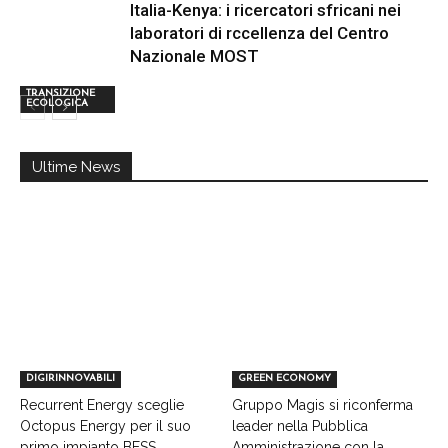
Italia-Kenya: i ricercatori sfricani nei
laboratori di rccellenza del Centro
Nazionale MOST
TRANSIZIONE
ECOLOGICA
Ultime News
DIGIRINNOVABILI
GREEN ECONOMY
Recurrent Energy sceglie
Gruppo Magis si riconferma
Octopus Energy per il suo
leader nella Pubblica
primo impianto BESS...
Amministrazione con la