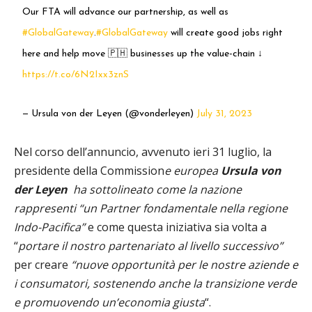
Our FTA will advance our partnership, as well as
#GlobalGateway
.
#GlobalGateway
will create good jobs right
here and help move 🇵🇭 businesses up the value-chain ↓
https://t.co/6N2Ixx3znS
— Ursula von der Leyen (@vonderleyen)
July 31, 2023
Nel corso dell’annuncio, avvenuto ieri 31 luglio, la
presidente della Commission
e europea
Ursula von
der Leyen
ha sottolineato come la nazione
rappresenti “un Partner fondamentale nella regione
Indo-Pacifica”
e come questa iniziativa sia volta a
“
portare il nostro partenariato al livello successivo”
per creare
“nuove opportunità per le nostre aziende e
i consumatori, sostenendo anche la transizione verde
e promuovendo un’economia giusta
“.