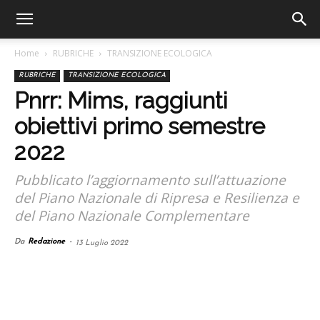
Home
RUBRICHE
TRANSIZIONE ECOLOGICA
RUBRICHE
TRANSIZIONE ECOLOGICA
Pnrr: Mims, raggiunti
obiettivi primo semestre
2022
Pubblicato l’aggiornamento sull’attuazione
del Piano Nazionale di Ripresa e Resilienza e
del Piano Nazionale Complementare
Da
Redazione
-
13 Luglio 2022