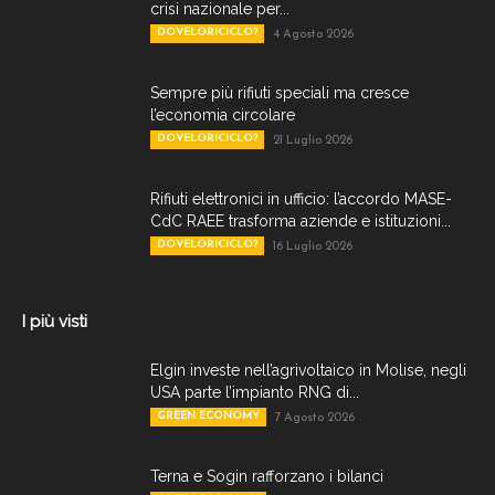
crisi nazionale per...
DOVELORICICLO?
4 Agosto 2026
Sempre più rifiuti speciali ma cresce
l’economia circolare
DOVELORICICLO?
21 Luglio 2026
Rifiuti elettronici in ufficio: l’accordo MASE-
CdC RAEE trasforma aziende e istituzioni...
DOVELORICICLO?
16 Luglio 2026
I più visti
Elgin investe nell’agrivoltaico in Molise, negli
USA parte l’impianto RNG di...
GREEN ECONOMY
7 Agosto 2026
Terna e Sogin rafforzano i bilanci