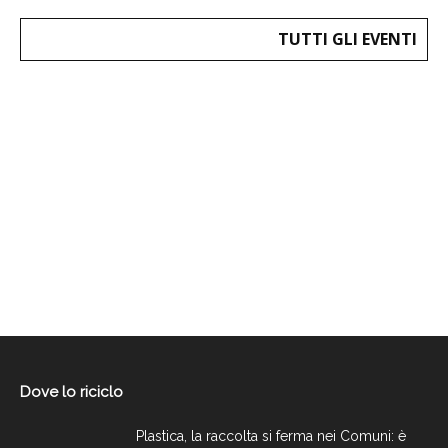
TUTTI GLI EVENTI
Dove lo riciclo
Plastica, la raccolta si ferma nei Comuni: è