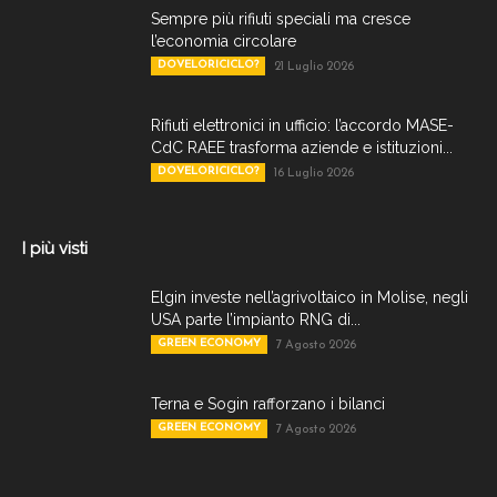
Sempre più rifiuti speciali ma cresce
l’economia circolare
DOVELORICICLO?
21 Luglio 2026
Rifiuti elettronici in ufficio: l’accordo MASE-
CdC RAEE trasforma aziende e istituzioni...
DOVELORICICLO?
16 Luglio 2026
I più visti
Elgin investe nell’agrivoltaico in Molise, negli
USA parte l’impianto RNG di...
GREEN ECONOMY
7 Agosto 2026
Terna e Sogin rafforzano i bilanci
GREEN ECONOMY
7 Agosto 2026