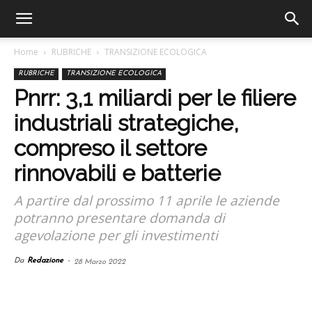
Home
RUBRICHE
TRANSIZIONE ECOLOGICA
RUBRICHE
TRANSIZIONE ECOLOGICA
Pnrr: 3,1 miliardi per le filiere
industriali strategiche,
compreso il settore
rinnovabili e batterie
A partire dal prossimo 11 aprile le aziende
potranno presentare domanda di
agevolazione per gli investimenti
Da
Redazione
-
28 Marzo 2022