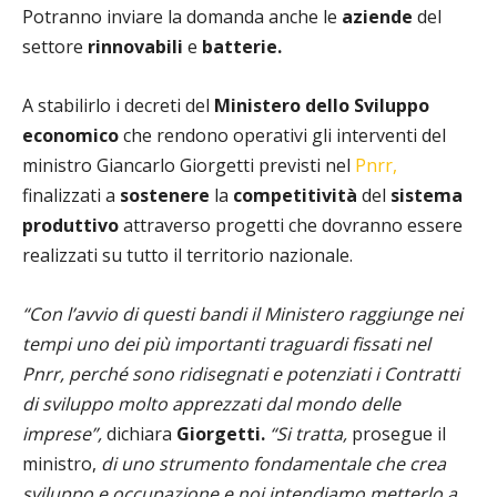
Potranno inviare la domanda anche le
aziende
del
settore
rinnovabili
e
batterie.
A stabilirlo i decreti del
Ministero dello Sviluppo
economico
che rendono operativi gli interventi del
ministro Giancarlo Giorgetti previsti nel
Pnrr,
finalizzati a
sostenere
la
competitività
del
sistema
produttivo
attraverso progetti che dovranno essere
realizzati su tutto il territorio nazionale.
“Con l’avvio di questi bandi il Ministero raggiunge nei
tempi uno dei più importanti traguardi fissati nel
Pnrr, perché sono ridisegnati e potenziati i Contratti
di sviluppo molto apprezzati dal mondo delle
imprese”,
dichiara
Giorgetti.
“Si tratta,
prosegue il
ministro,
di uno strumento fondamentale che crea
sviluppo e occupazione e noi intendiamo metterlo a