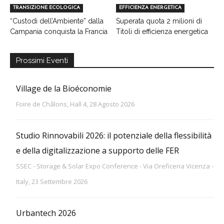
TRANSIZIONE ECOLOGICA
EFFICIENZA ENERGETICA
“Custodi dell’Ambiente” dalla
Superata quota 2 milioni di
Campania conquista la Francia
Titoli di efficienza energetica
Prossimi Eventi
Village de la Bioéconomie
Foire de Châlons, Hall 4, 28 Agosto 2026
Studio Rinnovabili 2026: il potenziale della flessibilità
e della digitalizzazione a supporto delle FER
SSEC - Storage & Solar Expo Conference - Via Oreficeria Vicenza -
Italy, 23 Settembre 2026
Urbantech 2026