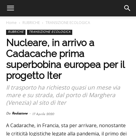
Home
RUBRICHE
TRANSIZIONE ECOLOGICA
RUBRICHE
TRANSIZIONE ECOLOGICA
Nucleare, in arrivo a
Cadacache prima
superbobina europea per il
progetto Iter
Il trasporto ha richiesto quasi un mese via
mare e su strada, dal porto di Marghera
(Venezia) al sito di Iter
Da
Redazione
-
17 Aprile 2020
A Cadarache, in Francia, sta per arrivare, nonostante
le criticità logistiche legate alla pandemia, il primo dei