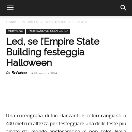
Home
RUBRICHE
TRANSIZIONE ECOLOGICA
RUBRICHE
TRANSIZIONE ECOLOGICA
Led, se l’Empire State
Building festeggia
Halloween
Da
Redazione
-
4 Novembre 2014
Una coreografia di luci danzanti e colori cangianti a
400 metri di altezza per festeggiare una delle feste più
amate dal mondo anglosassone (e non solo). Nella