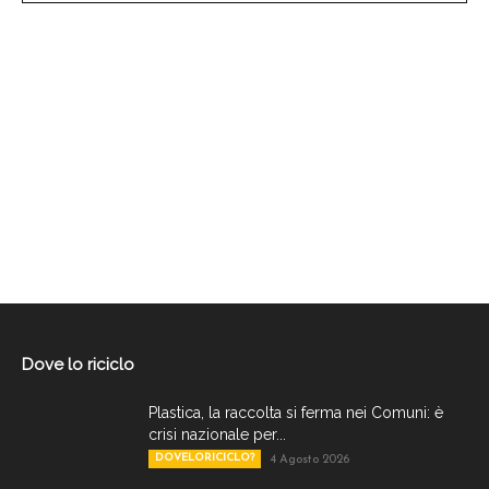
Dove lo riciclo
Plastica, la raccolta si ferma nei Comuni: è
crisi nazionale per...
DOVELORICICLO?
4 Agosto 2026