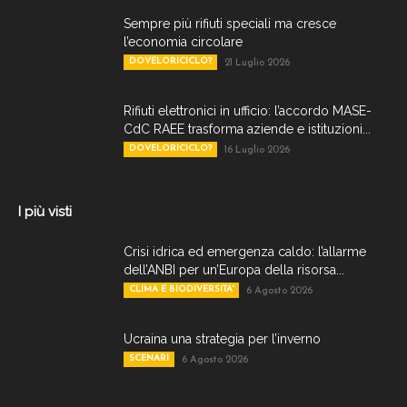
Sempre più rifiuti speciali ma cresce
l’economia circolare
DOVELORICICLO?
21 Luglio 2026
Rifiuti elettronici in ufficio: l’accordo MASE-
CdC RAEE trasforma aziende e istituzioni...
DOVELORICICLO?
16 Luglio 2026
I più visti
Crisi idrica ed emergenza caldo: l’allarme
dell’ANBI per un’Europa della risorsa...
CLIMA E BIODIVERSITA'
6 Agosto 2026
Ucraina una strategia per l’inverno
SCENARI
6 Agosto 2026