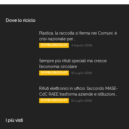
Dove lo riciclo
Plastica, la raccolta si ferma nei Comuni: è
crisi nazionale per...
DOVELORICICLO?
4 Agosto 2026
Sempre più rifiuti speciali ma cresce
l’economia circolare
DOVELORICICLO?
21 Luglio 2026
Rifiuti elettronici in ufficio: l’accordo MASE-
CdC RAEE trasforma aziende e istituzioni...
DOVELORICICLO?
16 Luglio 2026
I più visti