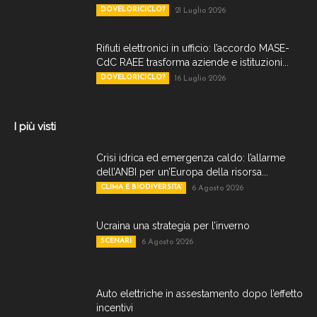
DOVELORICICLO?
21 Luglio 2026
Rifiuti elettronici in ufficio: l’accordo MASE-
CdC RAEE trasforma aziende e istituzioni...
DOVELORICICLO?
16 Luglio 2026
I più visti
Crisi idrica ed emergenza caldo: l’allarme
dell’ANBI per un’Europa della risorsa...
CLIMA E BIODIVERSITA'
6 Agosto 2026
Ucraina una strategia per l’inverno
SCENARI
6 Agosto 2026
Auto elettriche in assestamento dopo l’effetto
incentivi