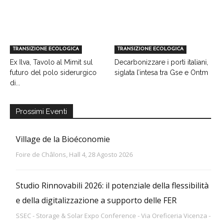
TRANSIZIONE ECOLOGICA
TRANSIZIONE ECOLOGICA
Ex Ilva, Tavolo al Mimit sul
Decarbonizzare i porti italiani,
futuro del polo siderurgico
siglata l’intesa tra Gse e Ontm
di...
Prossimi Eventi
Village de la Bioéconomie
Foire de Châlons, Hall 4, 28 Agosto 2026
Studio Rinnovabili 2026: il potenziale della flessibilità
e della digitalizzazione a supporto delle FER
SSEC - Storage & Solar Expo Conference - Via Oreficeria Vicenza -