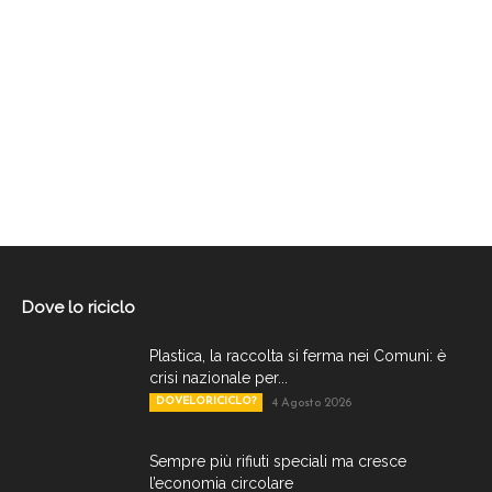
Dove lo riciclo
Plastica, la raccolta si ferma nei Comuni: è
crisi nazionale per...
DOVELORICICLO?
4 Agosto 2026
Sempre più rifiuti speciali ma cresce
l’economia circolare