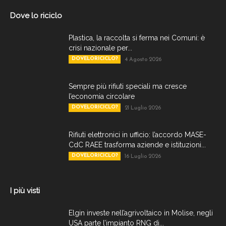
Dove lo riciclo
Plastica, la raccolta si ferma nei Comuni: è
crisi nazionale per...
DOVELORICICLO?
4 Agosto 2026
Sempre più rifiuti speciali ma cresce
l’economia circolare
DOVELORICICLO?
21 Luglio 2026
Rifiuti elettronici in ufficio: l’accordo MASE-
CdC RAEE trasforma aziende e istituzioni...
DOVELORICICLO?
16 Luglio 2026
I più visti
Elgin investe nell’agrivoltaico in Molise, negli
USA parte l’impianto RNG di...