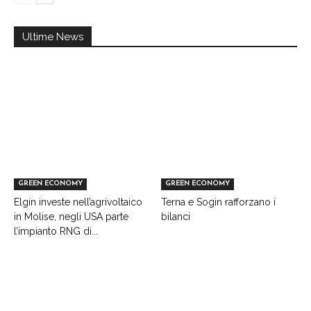
Ultime News
GREEN ECONOMY
GREEN ECONOMY
Elgin investe nell’agrivoltaico
Terna e Sogin rafforzano i
in Molise, negli USA parte
bilanci
l’impianto RNG di...