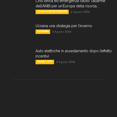
Crisi idrica ed emergenza caldo: l’allarme
dell’ANBI per un’Europa della risorsa...
CLIMA E BIODIVERSITA'
6 Agosto 2026
Ucraina una strategia per l’inverno
SCENARI
6 Agosto 2026
Auto elettriche in assestamento dopo l’effetto
incentivi
SMART CITY
6 Agosto 2026