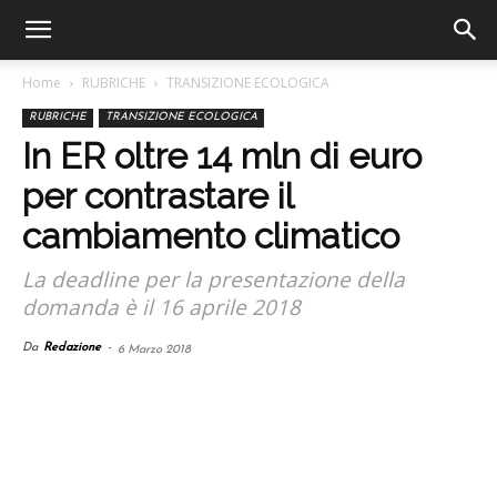
Home
RUBRICHE
TRANSIZIONE ECOLOGICA
RUBRICHE
TRANSIZIONE ECOLOGICA
In ER oltre 14 mln di euro
per contrastare il
cambiamento climatico
La deadline per la presentazione della
domanda è il 16 aprile 2018
Da
Redazione
-
6 Marzo 2018