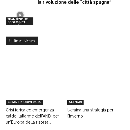
la rivoluzione delle “città spugna”
TRANSIZIONE
ECOLOGICA
Ultime News
CLIMA E BIODIVERSITA'
SCENARI
Crisi idrica ed emergenza
Ucraina una strategia per
caldo: l’allarme dell’ANBI per
l’inverno
un’Europa della risorsa...