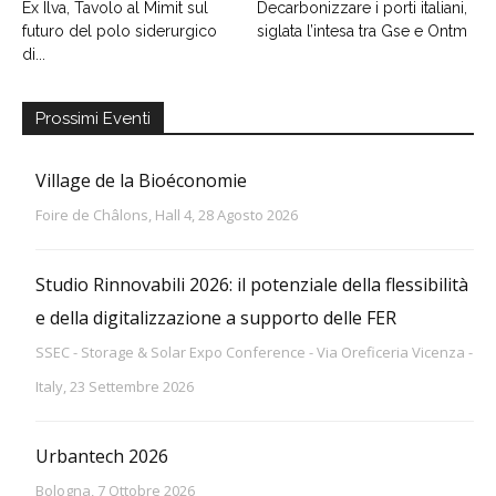
Ex Ilva, Tavolo al Mimit sul
Decarbonizzare i porti italiani,
futuro del polo siderurgico
siglata l’intesa tra Gse e Ontm
di...
Prossimi Eventi
Village de la Bioéconomie
Foire de Châlons, Hall 4, 28 Agosto 2026
Studio Rinnovabili 2026: il potenziale della flessibilità
e della digitalizzazione a supporto delle FER
SSEC - Storage & Solar Expo Conference - Via Oreficeria Vicenza -
Italy, 23 Settembre 2026
Urbantech 2026
Bologna, 7 Ottobre 2026