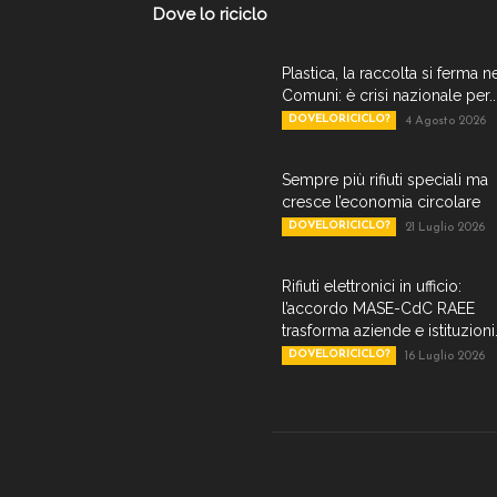
Dove lo riciclo
Plastica, la raccolta si ferma n
Comuni: è crisi nazionale per..
DOVELORICICLO?
4 Agosto 2026
Sempre più rifiuti speciali ma
cresce l’economia circolare
DOVELORICICLO?
21 Luglio 2026
Rifiuti elettronici in ufficio:
l’accordo MASE-CdC RAEE
trasforma aziende e istituzioni.
DOVELORICICLO?
16 Luglio 2026