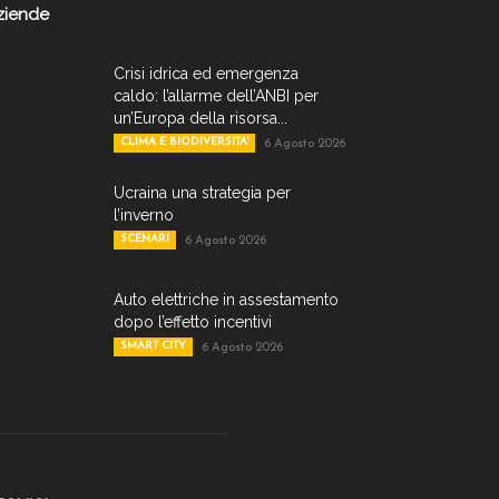
ziende
Crisi idrica ed emergenza
caldo: l’allarme dell’ANBI per
un’Europa della risorsa...
CLIMA E BIODIVERSITA'
6 Agosto 2026
Ucraina una strategia per
l’inverno
SCENARI
6 Agosto 2026
Auto elettriche in assestamento
dopo l’effetto incentivi
SMART CITY
6 Agosto 2026