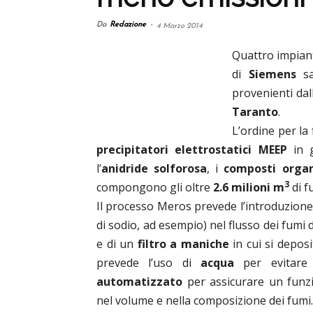
Da
Redazione
-
4 Marzo 2014
Quattro impian
di
Siemens
sa
provenienti dal
Taranto
.
L’ordine per la
precipitatori elettrostatici MEEP
in g
l’
anidride solforosa
, i
composti organi
3
compongono gli oltre
2.6 milioni m
di f
Il processo Meros prevede l’introduzione
di sodio, ad esempio) nel flusso dei fumi 
e di un
filtro a maniche
in cui si deposi
prevede l’uso di
acqua
per evitare 
automatizzato
per assicurare un funz
nel volume e nella composizione dei fumi.