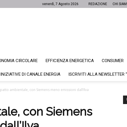
venerdì, 7 Agosto 2026
REDAZIONE
CHI SIA
ONOMIA CIRCOLARE
EFFICIENZA ENERGETICA
CONSUMER
Canale
 INIZIATIVE DI CANALE ENERGIA
ISCRIVITI ALLA NEWSLETTER 
patto ambientale, con Siemens meno emissioni dall’Ilva
Energia
ale, con Siemens
all’Ilva