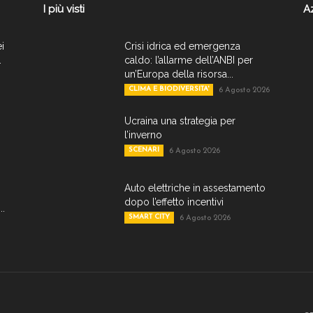
I più visti
A
ei
Crisi idrica ed emergenza
.
caldo: l’allarme dell’ANBI per
un’Europa della risorsa...
CLIMA E BIODIVERSITA'
6 Agosto 2026
Ucraina una strategia per
l’inverno
SCENARI
6 Agosto 2026
Auto elettriche in assestamento
dopo l’effetto incentivi
..
SMART CITY
6 Agosto 2026