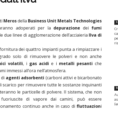
ti
Meros
della
Business Unit Metals Technologies
C
ranno adoperati per la
depurazione
dei
fumi
Cr
ca
le due linee di agglomerazione dell’acciaieria
Ilva di
pe
ri
 fornitura dei quattro impianti punta a rimpiazzare i
rado solo di rimuovere le polveri e non anche
ci volatili
, i
gas acidi
e i
metalli pesanti
che
umi immessi all’ora nell’atmosfera.
 di
agenti adsorbenti
(carboni attivi e bicarbonato
di scarico per rimuovere tutte le sostanze inquinanti
S
teranno le particelle di polvere. Il sistema, che non
Au
fuoriuscite di vapore dai camini, può essere
as
l’
ionamento continuo anche in caso di
fluttuazion
i