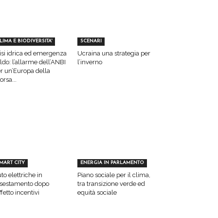
LIMA E BIODIVERSITA'
SCENARI
isi idrica ed emergenza
Ucraina una strategia per
ldo: l’allarme dell’ANBI
l’inverno
r un’Europa della
sorsa...
MART CITY
ENERGIA IN PARLAMENTO
to elettriche in
Piano sociale per il clima,
sestamento dopo
tra transizione verde ed
effetto incentivi
equità sociale