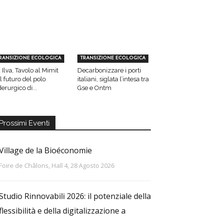
RANSIZIONE ECOLOGICA
TRANSIZIONE ECOLOGICA
 Ilva, Tavolo al Mimit
Decarbonizzare i porti
l futuro del polo
italiani, siglata l’intesa tra
derurgico di...
Gse e Ontm
Prossimi Eventi
Village de la Bioéconomie
Foire de Châlons, Hall 4, 28 Agosto 2026
Studio Rinnovabili 2026: il potenziale della
flessibilità e della digitalizzazione a