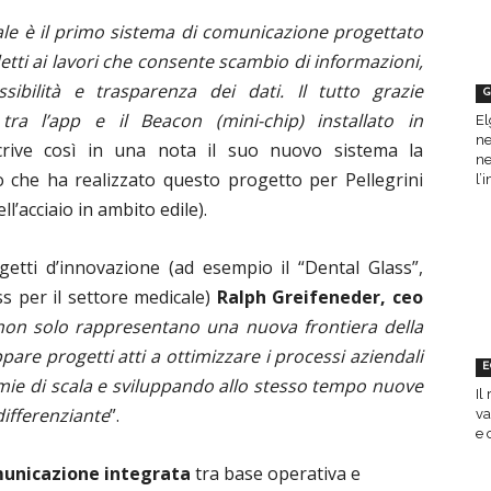
ale è il primo sistema di comunicazione progettato
tti ai lavori che consente scambio di informazioni,
ibilità e trasparenza dei dati. Il tutto grazie
G
e tra l’app e il Beacon (mini-chip) installato in
El
ne
crive così in una nota il suo nuovo sistema la
ne
o che ha realizzato questo progetto per Pellegrini
l’
l’acciaio in ambito edile).
etti d’innovazione (ad esempio il “Dental Glass”,
s per il settore medicale)
Ralph Greifeneder, ceo
non solo rappresentano una nuova frontiera della
re progetti atti a ottimizzare i processi aziendali
E
mie di scala e sviluppando allo stesso tempo nuove
Il
differenziante
”.
va
e 
unicazione integrata
tra base operativa e