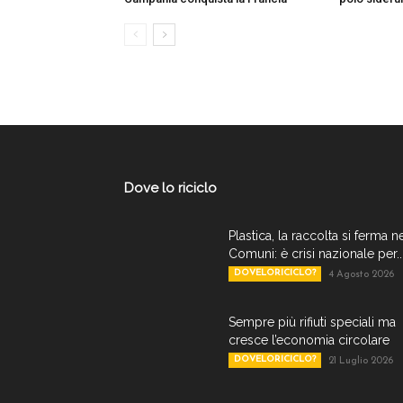
Dove lo riciclo
Plastica, la raccolta si ferma n
Comuni: è crisi nazionale per..
DOVELORICICLO?
4 Agosto 2026
Sempre più rifiuti speciali ma
cresce l’economia circolare
DOVELORICICLO?
21 Luglio 2026