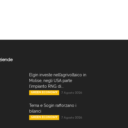
ziende
Elgin investe nell’agrivoltaico in
Molise, negli USA parte
l’impianto RNG di...
GREEN ECONOMY
7 Agosto 2026
Terna e Sogin rafforzano i
bilanci
GREEN ECONOMY
7 Agosto 2026