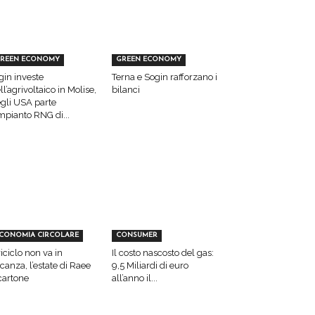
REEN ECONOMY
GREEN ECONOMY
gin investe
Terna e Sogin rafforzano i
ll’agrivoltaico in Molise,
bilanci
gli USA parte
impianto RNG di...
CONOMIA CIRCOLARE
CONSUMER
 riciclo non va in
Il costo nascosto del gas:
canza, l’estate di Raee
9,5 Miliardi di euro
cartone
all’anno il...