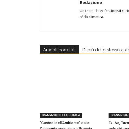
Redazione
Un team di professionisti curi
sfida climatica.
Articoli correlati
Di più dello stesso aut
TRANSIZIONE ECOLOGICA
TRANSIZION
“Custodi dell’Ambiente” dalla
Ex Ilva, Tavo
Campania conquista la Francia
polo sideru