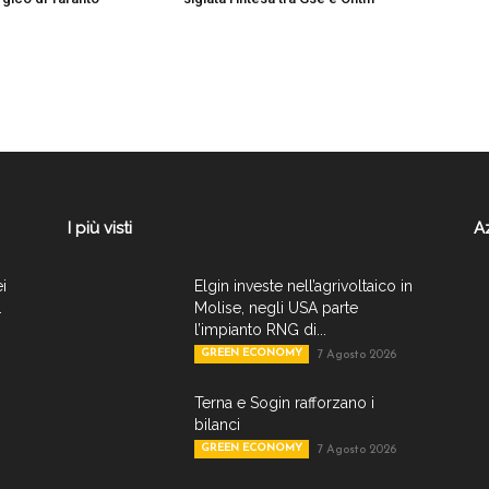
I più visti
A
ei
Elgin investe nell’agrivoltaico in
.
Molise, negli USA parte
l’impianto RNG di...
GREEN ECONOMY
7 Agosto 2026
Terna e Sogin rafforzano i
bilanci
GREEN ECONOMY
7 Agosto 2026