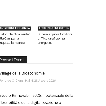
RANSIZIONE ECOLOGICA
EFFICIENZA ENERGETICA
ustodi dell’Ambiente”
Superata quota 2 milioni
lla Campania
di Titoli di efficienza
nquista la Francia
energetica
Prossimi Eventi
Village de la Bioéconomie
Foire de Châlons, Hall 4, 28 Agosto 2026
Studio Rinnovabili 2026: il potenziale della
flessibilità e della digitalizzazione a