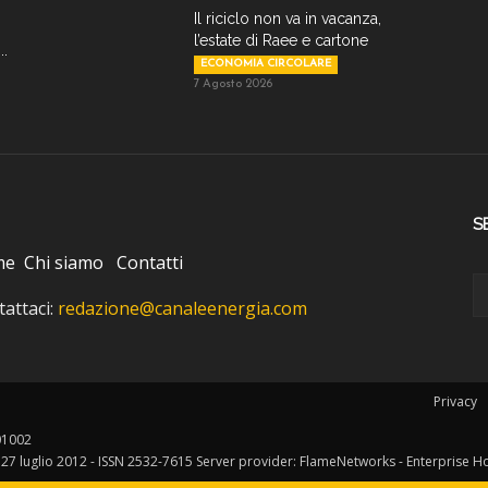
Il riciclo non va in vacanza,
l’estate di Raee e cartone
..
ECONOMIA CIRCOLARE
7 Agosto 2026
S
me
Chi siamo
Contatti
attaci:
redazione@canaleenergia.com
Privacy
401002
l 27 luglio 2012 - ISSN 2532-7615 Server provider: FlameNetworks - Enterprise H