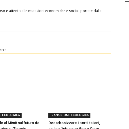
oso e attento alle mutazioni economiche e sociali portate dalla
ore
E ECOLOGICA
TRANSIZIONE ECOLOGICA
lo al Mimit sul futuro del
Decarbonizzare i porti italiani,
rgico di Taranto
siglata l’intesa tra Gse e Ontm