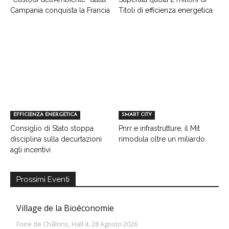
Campania conquista la Francia
Titoli di efficienza energetica
EFFICIENZA ENERGETICA
SMART CITY
Consiglio di Stato stoppa
Pnrr e infrastrutture, il Mit
disciplina sulla decurtazioni
rimodula oltre un miliardo
agli incentivi
Prossimi Eventi
Village de la Bioéconomie
Foire de Châlons, Hall 4, 28 Agosto 2026