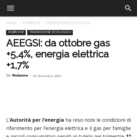
Home
RUBRICHE
TRANSIZIONE ECOLOGICA
RUBRICHE
TRANSIZIONE ECOLOGICA
AEEGSI: da ottobre gas
+5,4%, energia elettrica
+1,7%
Da
Redazione
-
30 Settembre 2014
L’
Autorità per l’energia
ha reso note le condizioni di
riferimento per l’energia elettrica e il gas per famiglie
e piccoli consumatori serviti in tutela nel trimestre
1°