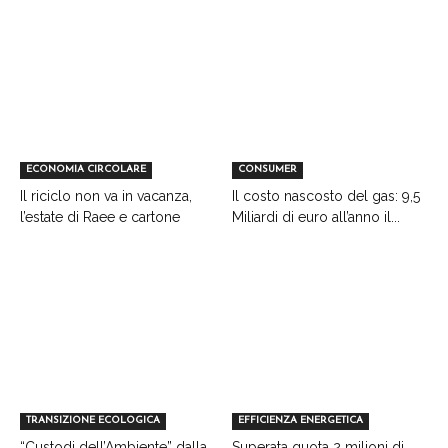
ECONOMIA CIRCOLARE
CONSUMER
Il riciclo non va in vacanza,
Il costo nascosto del gas: 9,5
l’estate di Raee e cartone
Miliardi di euro all’anno il...
TRANSIZIONE ECOLOGICA
EFFICIENZA ENERGETICA
“Custodi dell’Ambiente” dalla
Superata quota 2 milioni di