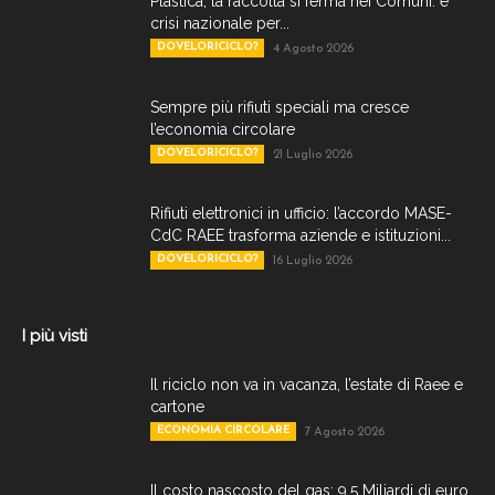
Plastica, la raccolta si ferma nei Comuni: è
crisi nazionale per...
DOVELORICICLO?
4 Agosto 2026
Sempre più rifiuti speciali ma cresce
l’economia circolare
DOVELORICICLO?
21 Luglio 2026
Rifiuti elettronici in ufficio: l’accordo MASE-
CdC RAEE trasforma aziende e istituzioni...
DOVELORICICLO?
16 Luglio 2026
I più visti
Il riciclo non va in vacanza, l’estate di Raee e
cartone
ECONOMIA CIRCOLARE
7 Agosto 2026
Il costo nascosto del gas: 9,5 Miliardi di euro