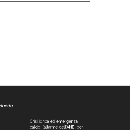
ziende
Crisi idrica ed emergenza
caldo: l’allarme dell’ANBI per