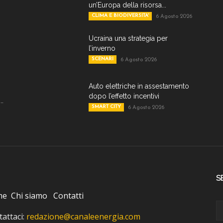
un’Europa della risorsa...
CLIMA E BIODIVERSITA'
6 Agosto 2026
Ucraina una strategia per
l’inverno
SCENARI
6 Agosto 2026
Auto elettriche in assestamento
dopo l’effetto incentivi
..
SMART CITY
6 Agosto 2026
S
me
Chi siamo
Contatti
attaci:
redazione@canaleenergia.com