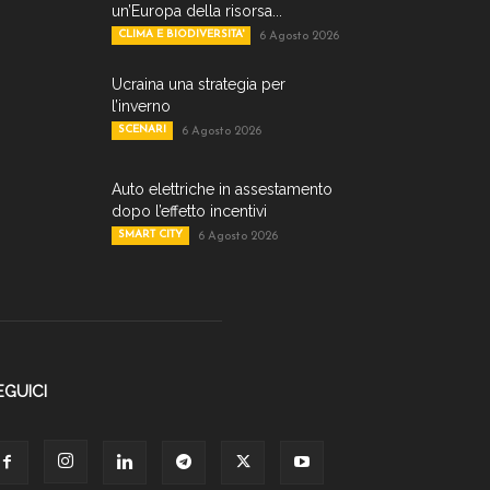
un’Europa della risorsa...
CLIMA E BIODIVERSITA'
6 Agosto 2026
Ucraina una strategia per
l’inverno
SCENARI
6 Agosto 2026
Auto elettriche in assestamento
dopo l’effetto incentivi
SMART CITY
6 Agosto 2026
EGUICI