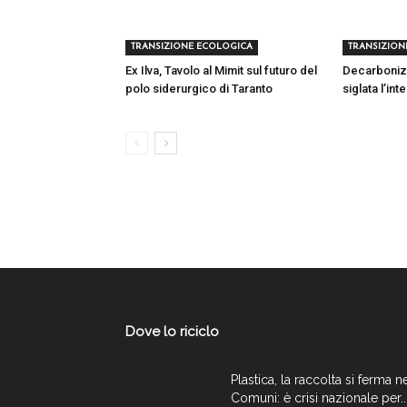
TRANSIZIONE ECOLOGICA
TRANSIZION
Ex Ilva, Tavolo al Mimit sul futuro del
Decarbonizza
polo siderurgico di Taranto
siglata l’in
Dove lo riciclo
Plastica, la raccolta si ferma n
Comuni: è crisi nazionale per..