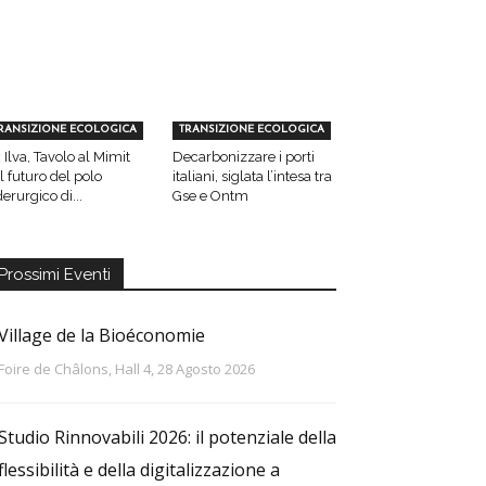
RANSIZIONE ECOLOGICA
TRANSIZIONE ECOLOGICA
 Ilva, Tavolo al Mimit
Decarbonizzare i porti
l futuro del polo
italiani, siglata l’intesa tra
derurgico di...
Gse e Ontm
Prossimi Eventi
Village de la Bioéconomie
Foire de Châlons, Hall 4, 28 Agosto 2026
Studio Rinnovabili 2026: il potenziale della
flessibilità e della digitalizzazione a