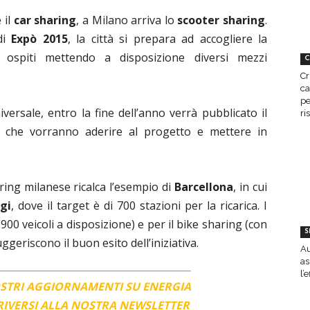
 il
car sharing
, a Milano arriva lo
scooter sharing
.
di
Expò 2015
, la città si prepara ad accogliere la
i ospiti mettendo a disposizione diversi mezzi
C
Cr
ca
pe
iversale, entro la fine dell’anno verrà pubblicato il
ri
se che vorranno aderire al progetto e mettere in
ring milanese ricalca l’esempio di
Barcellona
, in cui
gi
, dove il target è di 700 stazioni per la ricarica. I
900 veicoli a disposizione) e per il bike sharing (con
S
geriscono il buon esito dell’iniziativa.
Au
as
l’
OSTRI AGGIORNAMENTI SU ENERGIA
CRIVERSI ALLA NOSTRA NEWSLETTER