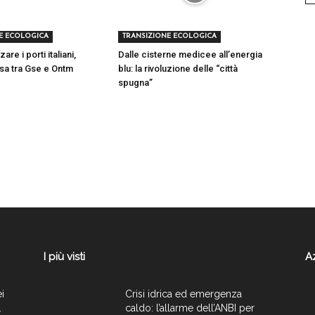
E ECOLOGICA
TRANSIZIONE ECOLOGICA
re i porti italiani,
Dalle cisterne medicee all’energia
tesa tra Gse e Ontm
blu: la rivoluzione delle “città
spugna”
I più visti
A
ei
Crisi idrica ed emergenza
.
caldo: l’allarme dell’ANBI per