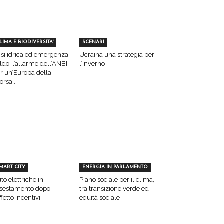
LIMA E BIODIVERSITA'
SCENARI
isi idrica ed emergenza
Ucraina una strategia per
ldo: l’allarme dell’ANBI
l’inverno
r un’Europa della
sorsa...
MART CITY
ENERGIA IN PARLAMENTO
to elettriche in
Piano sociale per il clima,
sestamento dopo
tra transizione verde ed
effetto incentivi
equità sociale