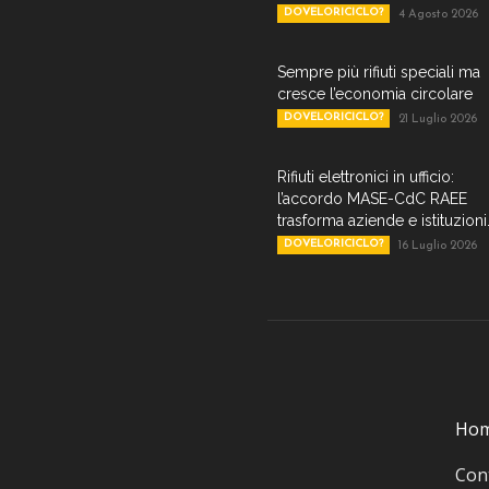
DOVELORICICLO?
4 Agosto 2026
Sempre più rifiuti speciali ma
cresce l’economia circolare
DOVELORICICLO?
21 Luglio 2026
Rifiuti elettronici in ufficio:
l’accordo MASE-CdC RAEE
trasforma aziende e istituzioni.
DOVELORICICLO?
16 Luglio 2026
Ho
Cont