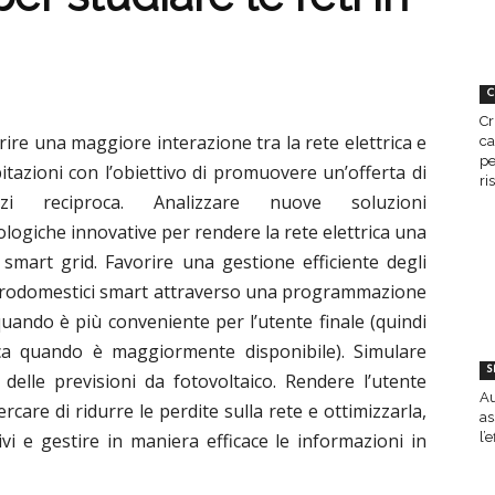
C
Cr
rire una maggiore interazione tra la rete elettrica e
ca
pe
bitazioni con l’obiettivo di promuovere un’offerta di
ri
vizi reciproca. Analizzare nuove soluzioni
ologiche innovative per rendere la rete elettrica una
 smart grid. Favorire una gestione efficiente degli
trodomestici smart attraverso una programmazione
uando è più conveniente per l’utente finale (quindi
trica quando è maggiormente disponibile). Simulare
S
delle previsioni da fotovoltaico. Rendere l’utente
Au
ercare di ridurre le perdite sulla rete e ottimizzarla,
as
tivi e gestire in maniera efficace le informazioni in
l’