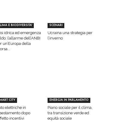
LIMA E BIODIVERSITA'
SCENARI
isi idrica ed emergenza
Ucraina una strategia per
ldo: l’allarme dell’ANBI
l’inverno
r un’Europa della
sorsa...
MART CITY
ENERGIA IN PARLAMENTO
to elettriche in
Piano sociale per il clima,
sestamento dopo
tra transizione verde ed
effetto incentivi
equità sociale