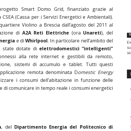
l progetto Smart Domo Grid, finanziato grazie al
 CSEA (Cassa per i Servizi Energetici e Ambientali).
 quartiere Violino a Brescia dall’agosto del 2011 al
pazione di
A2A Reti Elettriche
(ora
Unareti
), del
T
Energia
e di
Whirlpool
. In particolare nell’ambito del
Ex
su
o state dotate di
elettrodomestici “intelligenti”
si
 connessi alla rete internet e gestibili da remoto,
ione, sistemi di accumulo e tablet. Tutti questi
’applicazione remota denominata D
omestic Energy
izzare i consumi dell’abitazione in funzione delle
le e di comunicare in tempo reale i consumi energetici
a
, del
Dipartimento Energia del Politecnico di