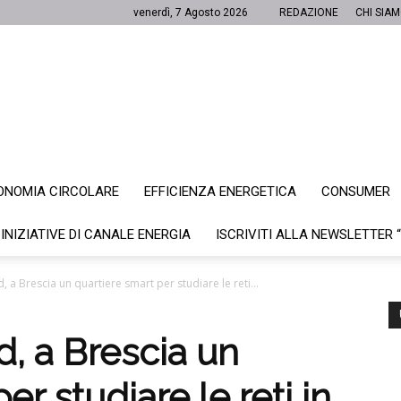
venerdì, 7 Agosto 2026
REDAZIONE
CHI SIA
ONOMIA CIRCOLARE
EFFICIENZA ENERGETICA
CONSUMER
Canale
 INIZIATIVE DI CANALE ENERGIA
ISCRIVITI ALLA NEWSLETTER 
a Brescia un quartiere smart per studiare le reti...
Energia
, a Brescia un
er studiare le reti in