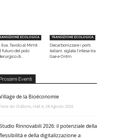
RANSIZIONE ECOLOGICA
TRANSIZIONE ECOLOGICA
 Ilva, Tavolo al Mimit
Decarbonizzare i porti
l futuro del polo
italiani, siglata l’intesa tra
derurgico di...
Gse e Ontm
Prossimi Eventi
Village de la Bioéconomie
Foire de Châlons, Hall 4, 28 Agosto 2026
Studio Rinnovabili 2026: il potenziale della
flessibilità e della digitalizzazione a