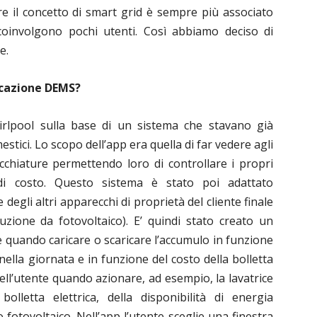
tre il concetto di smart grid è sempre più associato
 coinvolgono pochi utenti. Così abbiamo deciso di
e.
licazione DEMS?
irlpool sulla base di un sistema che stavano già
estici. Lo scopo dell’app era quella di far vedere agli
ecchiature permettendo loro di controllare i propri
di costo. Questo sistema è stato poi adattato
 degli altri apparecchi di proprietà del cliente finale
zione da fotovoltaico). E’ quindi stato creato un
 quando caricare o scaricare l’accumulo in funzione
nella giornata e in funzione del costo della bolletta
ell’utente quando azionare, ad esempio, la lavatrice
olletta elettrica, della disponibilità di energia
 fotovoltaico. Nell’app l’utente sceglie una finestra