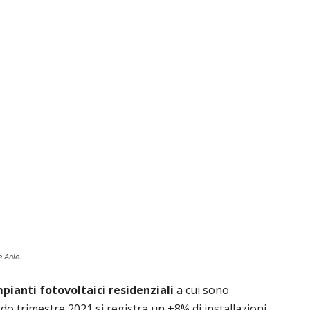
 Anie.
pianti fotovoltaici residenziali
a cui sono
ndo trimestre 2021 si registra un +8% di installazioni