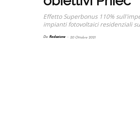
obiettivi Pniec
Effetto Superbonus 110% sull'impen
impianti fotovoltaici residenziali 
Da
Redazione
-
20 Ottobre 2021