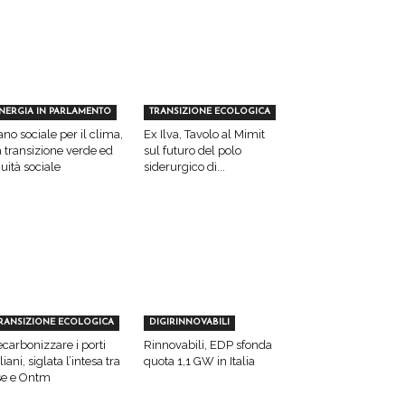
NERGIA IN PARLAMENTO
TRANSIZIONE ECOLOGICA
ano sociale per il clima,
Ex Ilva, Tavolo al Mimit
a transizione verde ed
sul futuro del polo
uità sociale
siderurgico di...
RANSIZIONE ECOLOGICA
DIGIRINNOVABILI
carbonizzare i porti
Rinnovabili, EDP sfonda
aliani, siglata l’intesa tra
quota 1,1 GW in Italia
e e Ontm