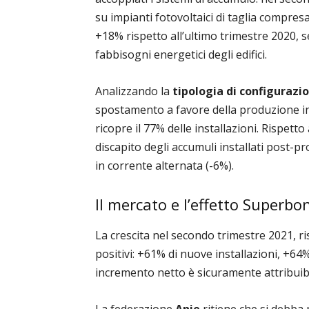
su impianti fotovoltaici di taglia compres
+18% rispetto all’ultimo trimestre 2020, s
fabbisogni energetici degli edifici.
Analizzando la
tipologia di configurazi
spostamento a favore della produzione i
ricopre il 77% delle installazioni. Rispett
discapito degli accumuli installati post-pr
in corrente alternata (-6%).
Il mercato e l’effetto Superb
La crescita nel secondo trimestre 2021, ri
positivi: +61% di nuove installazioni, +6
incremento netto è sicuramente attribuibi
La federazione
Anie
ritiene che si debba 