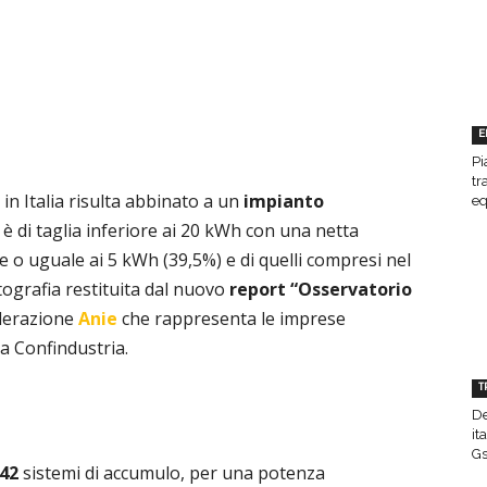
E
Pi
tr
in Italia risulta abbinato a un
impianto
eq
% è di taglia inferiore ai 20 kWh con una netta
re o uguale ai 5 kWh (39,5%) e di quelli compresi nel
tografia restituita dal nuovo
report “Osservatorio
ederazione
Anie
che rappresenta le imprese
a Confindustria.
T
De
it
Gs
442
sistemi di accumulo, per una potenza