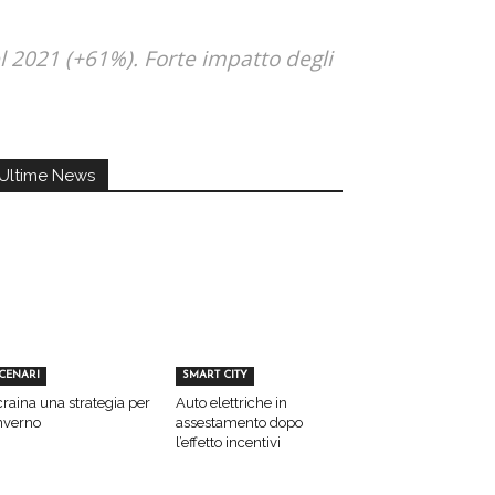
l 2021 (+61%). Forte impatto degli
Ultime News
CENARI
SMART CITY
raina una strategia per
Auto elettriche in
inverno
assestamento dopo
l’effetto incentivi