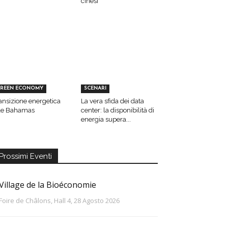
cinesi
REEN ECONOMY
SCENARI
ansizione energetica
La vera sfida dei data
le Bahamas
center: la disponibilità di
energia supera...
Prossimi Eventi
Village de la Bioéconomie
Foire de Châlons, Hall 4, 28 Agosto 2026