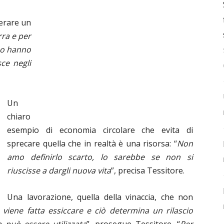
perare un
rra e per
no hanno
sce negli
Un
chiaro
esempio di economia circolare che evita di
sprecare quella che in realtà è una risorsa: “
Non
amo definirlo scarto, lo sarebbe se non si
riuscisse a dargli nuova vita
”, precisa Tessitore.
Una lavorazione, quella della vinaccia, che non
 viene fatta essiccare e ciò determina un rilascio
 può essere utilizzata
”, prosegue Tessitore, “
Per