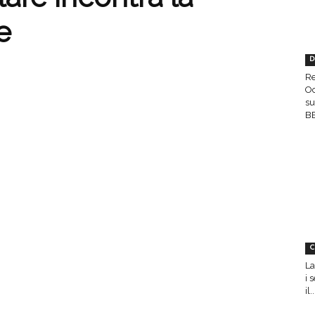
e
D
Re
Oc
su
BE
C
La
i 
il..