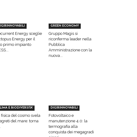
IGIRINNOVABILI
GREEN ECONOMY
current Energy sceglie
Gruppo Magis si
topus Energy per il
riconferma leader nella
o primo impianto
Pubblica
SS...
Amministrazione con la
nuova...
LIMA E BIODIVERSITA'
DIGIRINNOVABILI
 fisica del cosmo svela
Fotovoltaico e
segreti del mare: torna
manutenzione 4.0: la
.
termografia alla
conquista dei megagradi