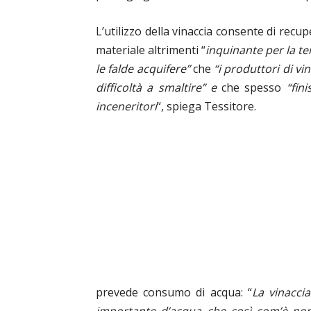
L’utilizzo della vinaccia consente di recu
materiale altrimenti “
inquinante per la te
le falde acquifere”
che
“i
produttori di vi
difficoltà a smaltire” e
che spesso
“fini
inceneritori
“, spiega Tessitore.
prevede consumo di acqua: “
La vinaccia
importante d’acqua che così com’è non