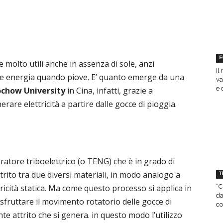
E
e molto utili anche in assenza di sole, anzi
Il
re energia quando piove. E’ quanto emerge da una
va
e 
chow University
in Cina, infatti, grazie a
erare elettricità a partire dalle gocce di pioggia.
eratore
triboelettrico (o TENG) che è in grado di
attrito tra due diversi materiali, in modo analogo a
T
“C
ricità statica. Ma come questo processo si applica in
da
i sfruttare il movimento rotatorio delle gocce di
co
te attrito che si genera. in questo modo l’utilizzo