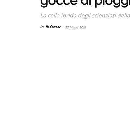
gocce di piogg
La cella ibrida degli scienziati del
Da
Redazione
-
22 Marzo 2018