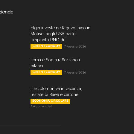
ziende
Elgin investe nell’agrivoltaico in
Molise, negli USA parte
l’impianto RNG di...
GREEN ECONOMY
7 Agosto 2026
Terna e Sogin rafforzano i
bilanci
GREEN ECONOMY
7 Agosto 2026
Il riciclo non va in vacanza,
l’estate di Raee e cartone
ECONOMIA CIRCOLARE
7 Agosto 2026