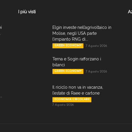
I più visti
A
ei
Elgin investe nell’agrivoltaico in
.
Molise, negli USA parte
l’impianto RNG di...
GREEN ECONOMY
7 Agosto 2026
Terna e Sogin rafforzano i
bilanci
GREEN ECONOMY
7 Agosto 2026
Il riciclo non va in vacanza,
l’estate di Raee e cartone
..
ECONOMIA CIRCOLARE
7 Agosto 2026