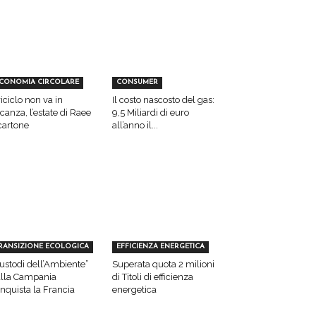
CONOMIA CIRCOLARE
CONSUMER
 riciclo non va in
Il costo nascosto del gas:
canza, l’estate di Raee
9,5 Miliardi di euro
cartone
all’anno il...
RANSIZIONE ECOLOGICA
EFFICIENZA ENERGETICA
ustodi dell’Ambiente”
Superata quota 2 milioni
lla Campania
di Titoli di efficienza
nquista la Francia
energetica