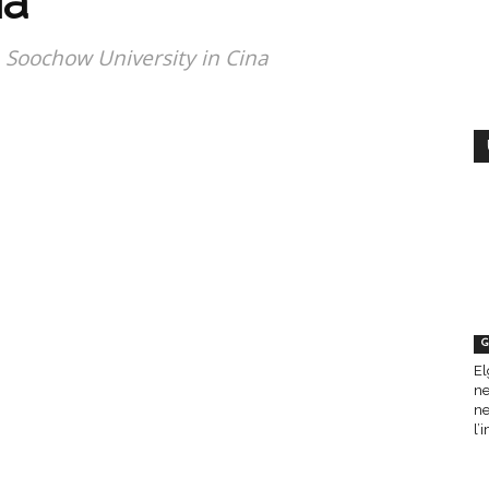
ia
la Soochow University in Cina
G
El
ne
ne
l’