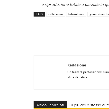
e riproduzione totale o parziale in qu
TAGS
celle solari
fotovoltaico
generatore tri
Redazione
Un team di professionisti curi
sfida climatica.
Articoli correlati
Di più dello stesso aut