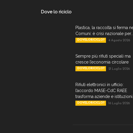
Dove lo riciclo
Plastica, la raccolta si ferma n
Comuni: è crisi nazionale per..
DOVELORICICLO?
4 Agosto 2026
Sempre più rifiuti speciali ma
cresce l’economia circolare
DOVELORICICLO?
21 Luglio 2026
Rifiuti elettronici in ufficio:
l’accordo MASE-CdC RAEE
trasforma aziende e istituzioni.
DOVELORICICLO?
16 Luglio 2026