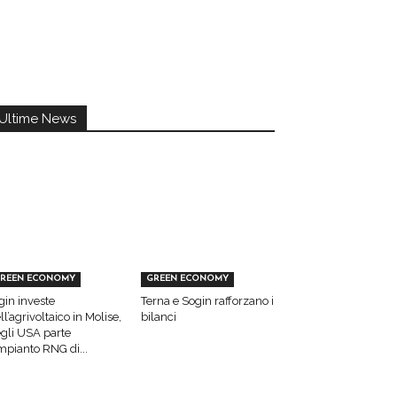
Ultime News
REEN ECONOMY
GREEN ECONOMY
gin investe
Terna e Sogin rafforzano i
ll’agrivoltaico in Molise,
bilanci
gli USA parte
impianto RNG di...