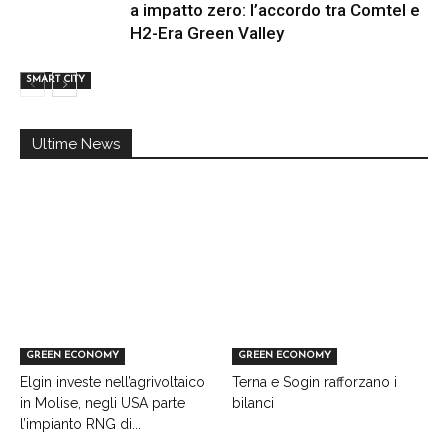
a impatto zero: l’accordo tra Comtel e
H2-Era Green Valley
SMART CITY
Ultime News
GREEN ECONOMY
GREEN ECONOMY
Elgin investe nell’agrivoltaico
Terna e Sogin rafforzano i
in Molise, negli USA parte
bilanci
l’impianto RNG di...