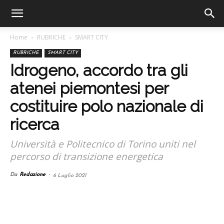
Home
RUBRICHE
SMART CITY
RUBRICHE
SMART CITY
Idrogeno, accordo tra gli
atenei piemontesi per
costituire polo nazionale di
ricerca
Università e Politecnico di Torino uniti nel
percorso di transizione energetica
Da
Redazione
-
6 Luglio 2021