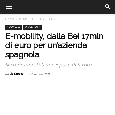
Home
RUBRICHE
SMART CITY
RUBRICHE
SMART CITY
E-mobility, dalla Bei 17mln
di euro per un’azienda
spagnola
Si creeranno 100 nuovi posti di lavoro
Da
Redazione
-
11 Novembre 2019