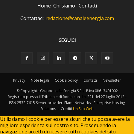
Home
Chi siamo
Contatti
Contattaci:
redazione@canaleenergia.com
SEGUICI
Privacy
Note legali
Cookie policy
Contatti
Newsletter
© Copyright - Gruppo Italia Energia S.R.L. P.iva 08613401002
Registrato presso il Tribunale di Roma con il n. 221 del 27 luglio 2012 -
ISSN 2532-7615 Server provider: FlameNetworks - Enterprise Hosting
Solutions - Crediti
Un Sito Web
Utilizziamo i cookie per essere sicuri che tu possa avere la
migliore esperienza sul nostro sito. Proseguendo la
navigazione accetti di ricevere tutti i cookies del sito.