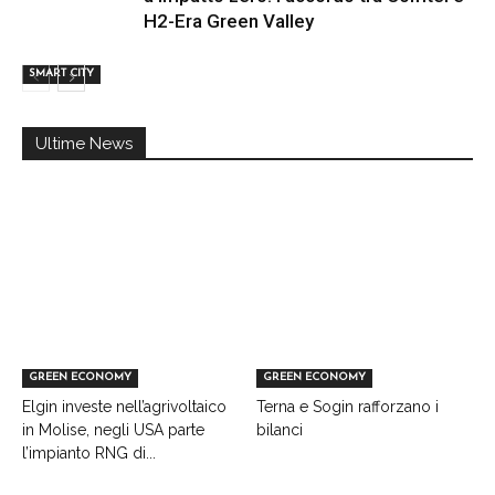
H2-Era Green Valley
SMART CITY
Ultime News
GREEN ECONOMY
GREEN ECONOMY
Elgin investe nell’agrivoltaico
Terna e Sogin rafforzano i
in Molise, negli USA parte
bilanci
l’impianto RNG di...