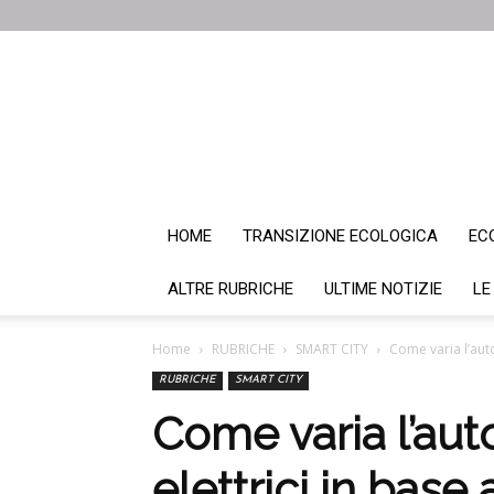
HOME
TRANSIZIONE ECOLOGICA
EC
ALTRE RUBRICHE
ULTIME NOTIZIE
LE
Home
RUBRICHE
SMART CITY
Come varia l’auto
RUBRICHE
SMART CITY
Come varia l’aut
elettrici in base