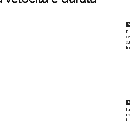
D
Re
Oc
su
BE
C
La
i 
il..