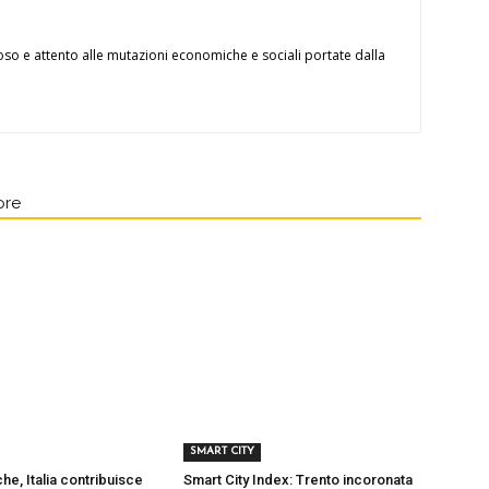
oso e attento alle mutazioni economiche e sociali portate dalla
ore
SMART CITY
che, Italia contribuisce
Smart City Index: Trento incoronata