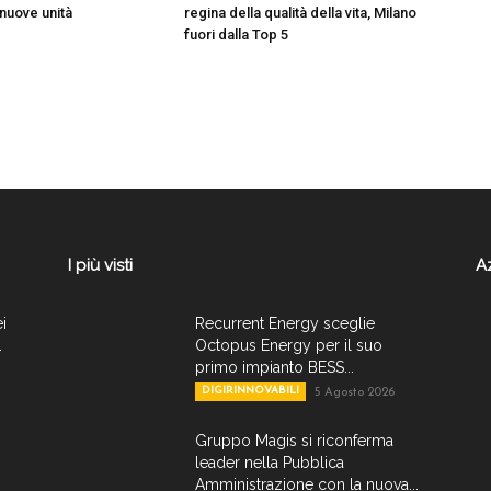
 nuove unità
regina della qualità della vita, Milano
fuori dalla Top 5
I più visti
A
ei
Recurrent Energy sceglie
.
Octopus Energy per il suo
primo impianto BESS...
DIGIRINNOVABILI
5 Agosto 2026
Gruppo Magis si riconferma
leader nella Pubblica
Amministrazione con la nuova...