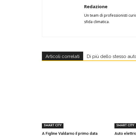
Redazione
Un team di professionisti curi
sfida climatica.
Articoli correlati
Di più dello stesso aut
SMART CITY
SMART CITY
A Figline Valdarno il primo data
Auto elettri