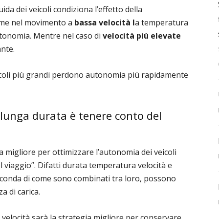
ida dei veicoli condiziona l’effetto della
come nel movimento a
bassa velocità l
a temperatura
utonomia. Mentre nel caso di
velocità più elevate
nte.
icoli più grandi perdono autonomia più rapidamente
 lunga durata è tenere conto del
migliore per ottimizzare l’autonomia dei veicoli
l viaggio”. Difatti durata temperatura velocità e
econda di come sono combinati tra loro, possono
a di carica.
a velocità sarà la strategia migliore per conservare