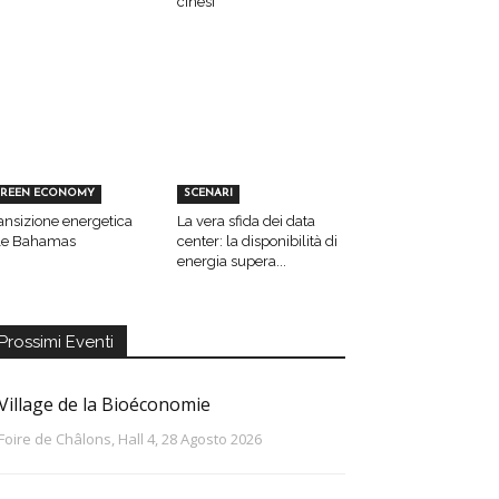
cinesi
REEN ECONOMY
SCENARI
ansizione energetica
La vera sfida dei data
le Bahamas
center: la disponibilità di
energia supera...
Prossimi Eventi
Village de la Bioéconomie
Foire de Châlons, Hall 4, 28 Agosto 2026