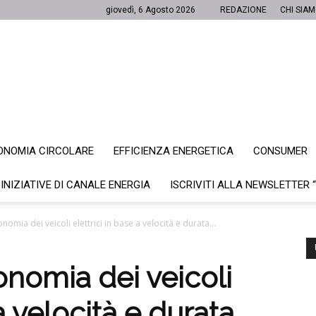
giovedì, 6 Agosto 2026
REDAZIONE
CHI SIA
ONOMIA CIRCOLARE
EFFICIENZA ENERGETICA
CONSUMER
Canale
 INIZIATIVE DI CANALE ENERGIA
ISCRIVITI ALLA NEWSLETTER 
nomia dei veicoli elettrici in base a velocità e durata...
Energia
onomia dei veicoli
 a velocità e durata