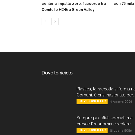
center a impatto zero: l’accordo tra
con 75 mila
Comtel e H2-Era Green Valley
Dove lo riciclo
Plastica, la raccolta si ferma n
Comuni: è crisi nazionale per..
DOVELORICICLO?
4 Agosto 2026
Sempre più rifiuti speciali ma
cresce l’economia circolare
DOVELORICICLO?
21 Luglio 2026