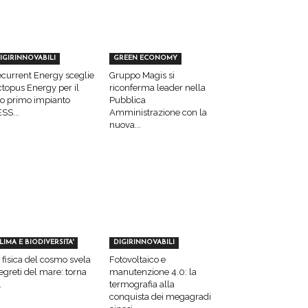
IGIRINNOVABILI
GREEN ECONOMY
current Energy sceglie
Gruppo Magis si
topus Energy per il
riconferma leader nella
o primo impianto
Pubblica
SS...
Amministrazione con la
nuova...
LIMA E BIODIVERSITA'
DIGIRINNOVABILI
 fisica del cosmo svela
Fotovoltaico e
segreti del mare: torna
manutenzione 4.0: la
.
termografia alla
conquista dei megagradi