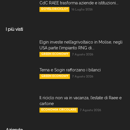
CdC RAEE trasforma aziende e istituzioni...
DOVELORICICLO?
16 Luglio 2026
I più visti
Elgin investe nell’agrivoltaico in Molise, negli
USA parte l’impianto RNG di...
GREEN ECONOMY
7 Agosto 2026
Terna e Sogin rafforzano i bilanci
GREEN ECONOMY
7 Agosto 2026
Il riciclo non va in vacanza, l’estate di Raee e
cartone
ECONOMIA CIRCOLARE
7 Agosto 2026
Aziende