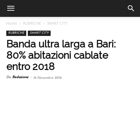
Home
RUBRICHE
SMART CITY
RUBRICHE
SMART CITY
Banda ultra larga a Bari:
80% abitazioni cablate
entro 2018
Da
Redazione
-
16 Novembre 2016