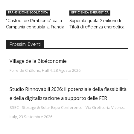
TRANSIZIONE ECOLOGICA
EFFICIENZA ENERGETICA
“Custodi dell’Ambiente” dalla
Superata quota 2 milioni di
Campania conquista la Francia
Titoli di efficienza energetica
Prossimi Eventi
Village de la Bioéconomie
Foire de Châlons, Hall 4, 28 Agosto 2026
Studio Rinnovabili 2026: il potenziale della flessibilità
e della digitalizzazione a supporto delle FER
SSEC - Storage & Solar Expo Conference - Via Oreficeria Vicenza -
Italy, 23 Settembre 2026