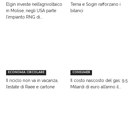
Elgin investe nell’agrivoltaico
Terna e Sogin rafforzano i
in Molise, negli USA parte
bilanci
l’impianto RNG di...
ECONOMIA CIRCOLARE
CONSUMER
Il riciclo non va in vacanza,
Il costo nascosto del gas: 9,5
l’estate di Raee e cartone
Miliardi di euro all’anno il...