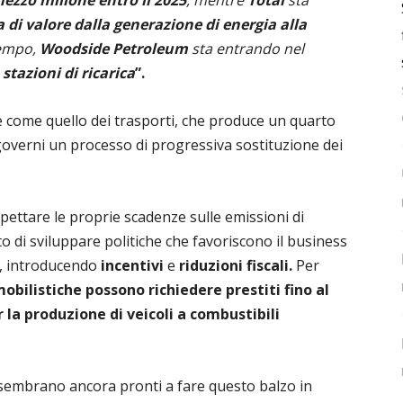
ezzo milione entro il 2025
, mentre
Total
sta
 di valore dalla generazione di energia alla
tempo,
Woodside Petroleum
sta entrando nel
e
stazioni di ricarica
”.
e come quello dei trasporti, che produce un quarto
 governi un processo di progressiva sostituzione dei
spettare le proprie scadenze sulle emissioni di
to di sviluppare politiche che favoriscono il business
as, introducendo
incentivi
e
riduzioni fiscali.
Per
obilistiche possono richiedere prestiti fino al
 la produzione di veicoli a combustibili
embrano ancora pronti a fare questo balzo in