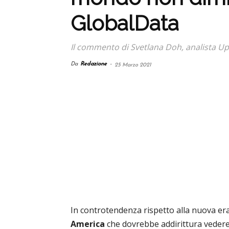
GlobalData
Il commento di Svetlana Doh, analista U
Da
Redazione
-
25 Marzo 2021
In controtendenza rispetto alla nuova era
America
che dovrebbe addirittura veder