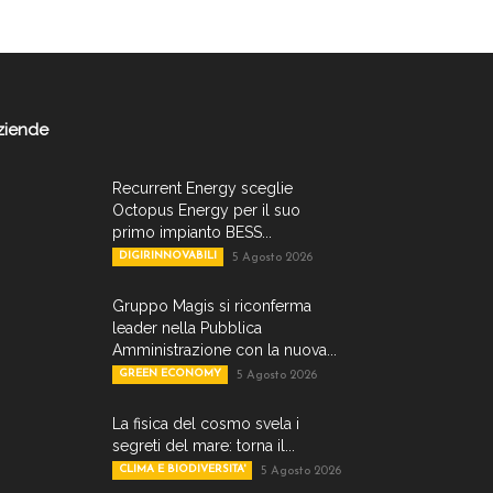
ziende
Recurrent Energy sceglie
Octopus Energy per il suo
primo impianto BESS...
DIGIRINNOVABILI
5 Agosto 2026
Gruppo Magis si riconferma
leader nella Pubblica
Amministrazione con la nuova...
GREEN ECONOMY
5 Agosto 2026
La fisica del cosmo svela i
segreti del mare: torna il...
CLIMA E BIODIVERSITA'
5 Agosto 2026