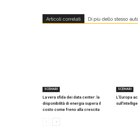
Articoli correlati
Di più dello stesso aut
SCENARI
SCENARI
La vera sfida dei data center: la
L’Europa acc
disponibilità di energia supera il
sull’intellig
costo come freno alla crescita