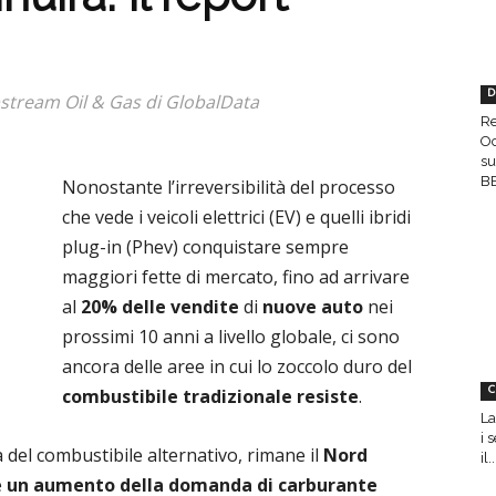
D
pstream Oil & Gas di GlobalData
Re
Oc
su
BE
Nonostante l’irreversibilità del processo
che vede i veicoli elettrici (EV) e quelli ibridi
plug-in (Phev) conquistare sempre
maggiori fette di mercato, fino ad arrivare
al
20% delle vendite
di
nuove auto
nei
prossimi 10 anni a livello globale, ci sono
ancora delle aree in cui lo zoccolo duro del
combustibile tradizionale resiste
.
C
La
i 
 del combustibile alternativo, rimane il
Nord
il..
e
un aumento della domanda di carburante