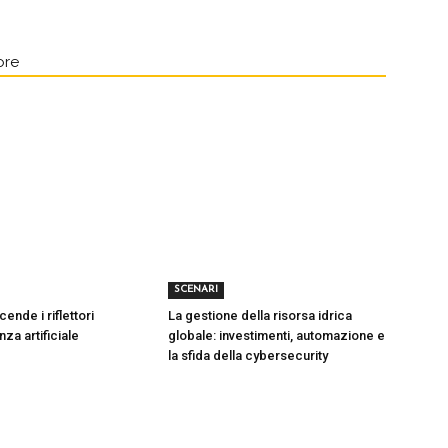
ore
SCENARI
ende i riflettori
La gestione della risorsa idrica
enza artificiale
globale: investimenti, automazione e
la sfida della cybersecurity