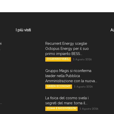
I più visti
A
ei
Recurrent Energy sceglie
.
Octopus Energy per il suo
primo impianto BESS...
DIGIRINNOVABILI
5 Agosto 2026
Gruppo Magis si riconferma
leader nella Pubblica
Amministrazione con la nuova...
GREEN ECONOMY
5 Agosto 2026
La fisica del cosmo svela i
..
segreti del mare: torna il...
CLIMA E BIODIVERSITA'
5 Agosto 2026