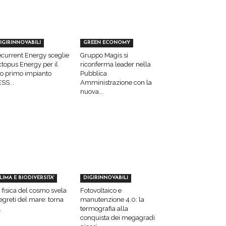
IGIRINNOVABILI
GREEN ECONOMY
current Energy sceglie
Gruppo Magis si
topus Energy per il
riconferma leader nella
o primo impianto
Pubblica
SS...
Amministrazione con la
nuova...
LIMA E BIODIVERSITA'
DIGIRINNOVABILI
 fisica del cosmo svela
Fotovoltaico e
segreti del mare: torna
manutenzione 4.0: la
.
termografia alla
conquista dei megagradi