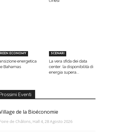
cinesi
REEN ECONOMY
SCENARI
ansizione energetica
La vera sfida dei data
le Bahamas
center: la disponibilità di
energia supera...
Prossimi Eventi
Village de la Bioéconomie
Foire de Châlons, Hall 4, 28 Agosto 2026