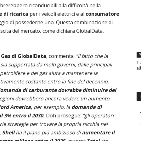
erebbero riconducibili alla difficoltà nella
 di ricarica
per i veicoli elettrici e al
consumatore
ggio di possederne uno. Questa combinazione di
rescita del mercato, come dichiara GlobalData,
 Gas di GlobalData
, commenta:
“il fatto che la
G
Tr
ia supportata da molti governi, dalle principali
al
etrolifere e del gas aiuta a mantenere la
ivamente costante entro la fine del decennio.
 domanda di carburante dovrebbe diminuire del
e regioni dovrebbero ancora vedere un aumento
ord America,
per esempio, la
domanda di
 3% entro il 2030.
Doh prosegue:
“gli operatori
ie strategie per trovare la propria nicchia nel
,
Shell
ha il piano più ambizioso di
aumentare il