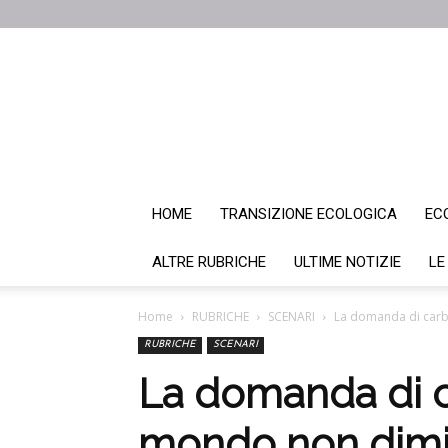
HOME
TRANSIZIONE ECOLOGICA
EC
ALTRE RUBRICHE
ULTIME NOTIZIE
LE
Home
RUBRICHE
SCENARI
La domanda di carbur
RUBRICHE
SCENARI
La domanda di ca
mondo non diminu