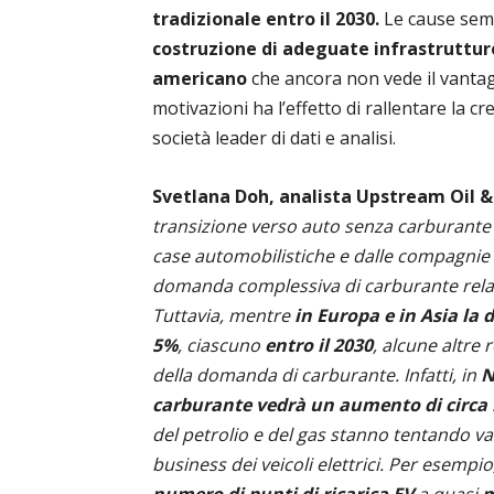
tradizionale entro il 2030.
Le cause sembr
costruzione di adeguate infrastrutture
americano
che ancora non vede il vanta
motivazioni ha l’effetto di rallentare la c
società leader di dati e analisi.
Svetlana Doh, analista Upstream Oil &
transizione verso auto senza carburante s
case automobilistiche e dalle compagnie p
domanda complessiva di carburante relat
Tuttavia, mentre
in Europa e in Asia la
5%
, ciascuno
entro il 2030
, alcune altr
della domanda di carburante. Infatti, in
N
carburante vedrà un aumento di circa il
del petrolio e del gas stanno tentando var
business dei veicoli elettrici. Per esempio