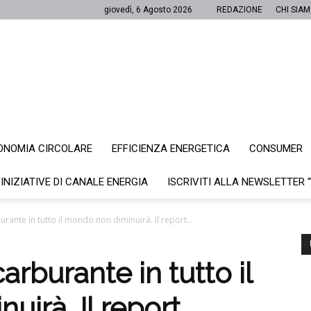
giovedì, 6 Agosto 2026
REDAZIONE
CHI SIA
ONOMIA CIRCOLARE
EFFICIENZA ENERGETICA
CONSUMER
Canale
 INIZIATIVE DI CANALE ENERGIA
ISCRIVITI ALLA NEWSLETTER 
ante in tutto il mondo non diminuirà. Il report...
Energia
rburante in tutto il
irà. Il report