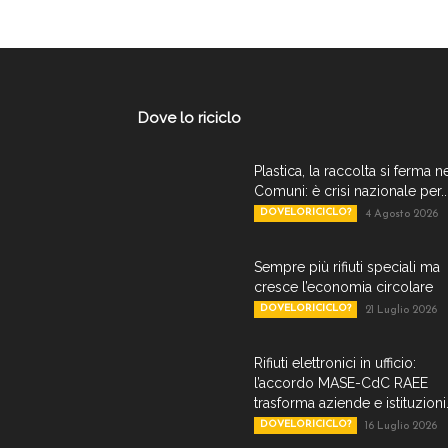
Dove lo riciclo
Plastica, la raccolta si ferma n
Comuni: è crisi nazionale per..
DOVELORICICLO?
4 Agosto 2026
Sempre più rifiuti speciali ma
cresce l’economia circolare
DOVELORICICLO?
21 Luglio 2026
Rifiuti elettronici in ufficio:
l’accordo MASE-CdC RAEE
trasforma aziende e istituzioni.
DOVELORICICLO?
16 Luglio 2026