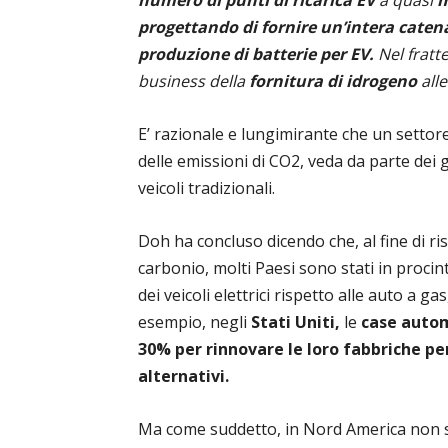
numero di punti di ricarica EV
a quasi
m
progettando di fornire un’intera catena
produzione di batterie per EV.
Nel frat
business della
fornitura di idrogeno
all
E’ razionale e lungimirante che un settor
delle emissioni di CO2, veda da parte dei
veicoli tradizionali.
Doh ha concluso dicendo che, al fine di ri
carbonio, molti Paesi sono stati in procin
dei veicoli elettrici rispetto alle auto a g
esempio, negli
Stati Uniti,
le
case autom
30% per rinnovare le loro fabbriche per
alternativi.
Ma come suddetto, in Nord America non s