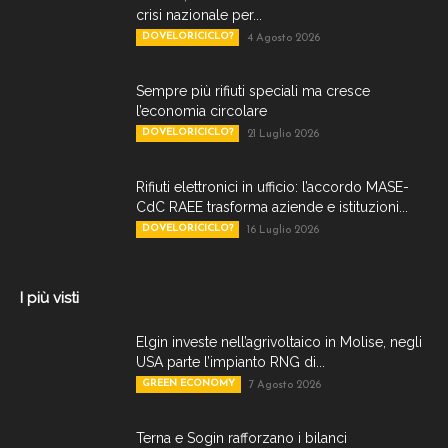
crisi nazionale per...
DOVELORICICLO?
4 Agosto 2026
Sempre più rifiuti speciali ma cresce
l’economia circolare
DOVELORICICLO?
21 Luglio 2026
Rifiuti elettronici in ufficio: l’accordo MASE-
CdC RAEE trasforma aziende e istituzioni...
DOVELORICICLO?
16 Luglio 2026
I più visti
Elgin investe nell’agrivoltaico in Molise, negli
USA parte l’impianto RNG di...
GREEN ECONOMY
7 Agosto 2026
Terna e Sogin rafforzano i bilanci