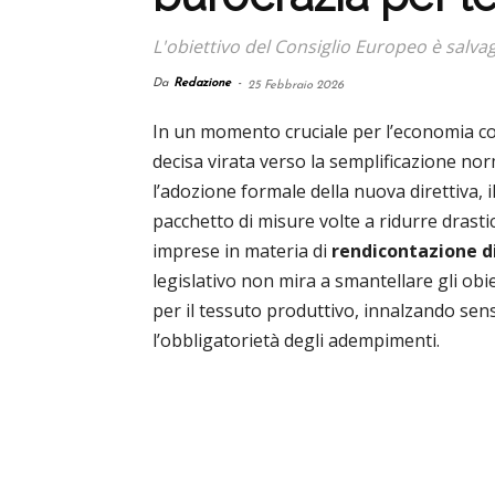
L'obiettivo del Consiglio Europeo è salva
Da
Redazione
-
25 Febbraio 2026
In un momento cruciale per l’economia con
decisa virata verso la semplificazione no
l’adozione formale della nuova direttiva, il
pacchetto di misure volte a ridurre drasti
imprese in materia di
rendicontazione di
legislativo non mira a smantellare gli obie
per il tessuto produttivo, innalzando sen
l’obbligatorietà degli adempimenti.