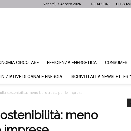
venerdì, 7 Agosto 2026
REDAZIONE
CHI SIA
ONOMIA CIRCOLARE
EFFICIENZA ENERGETICA
CONSUMER
Canale
 INIZIATIVE DI CANALE ENERGIA
ISCRIVITI ALLA NEWSLETTER 
sulla sostenibilità: meno burocrazia per le imprese
Energia
sostenibilità: meno
e imprese