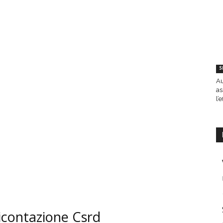
S
Au
as
l’
dicontazione Csrd