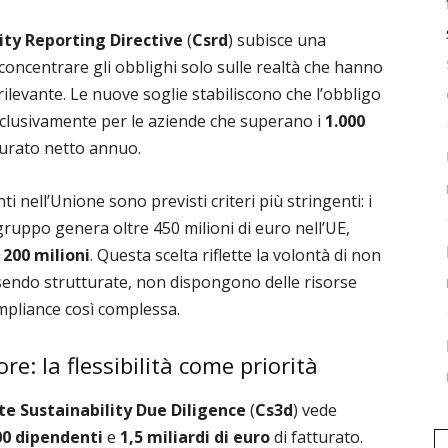
ity Reporting Directive
(
Csrd
) subisce una
di concentrare gli obblighi solo sulle realtà che hanno
ilevante. Le nuove soglie stabiliscono che l’obbligo
sclusivamente per le aziende che superano i
1.000
turato netto annuo.
i nell’Unione sono previsti criteri più stringenti: i
gruppo genera oltre 450 milioni di euro nell’UE,
a 200 milioni
. Questa scelta riflette la volontà di non
sendo strutturate, non dispongono delle risorse
ompliance così complessa.
re: la flessibilità come priorità
e Sustainability Due Diligence
(
Cs3d
) vede
00 dipendenti
e
1,5 miliardi di euro
di fatturato.