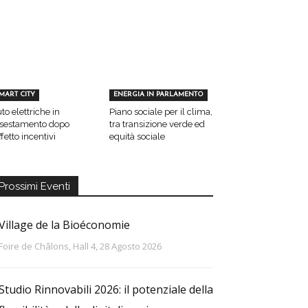
MART CITY
ENERGIA IN PARLAMENTO
to elettriche in
Piano sociale per il clima,
sestamento dopo
tra transizione verde ed
effetto incentivi
equità sociale
Prossimi Eventi
Village de la Bioéconomie
Foire de Châlons, Hall 4, 28 Agosto 2026
Studio Rinnovabili 2026: il potenziale della