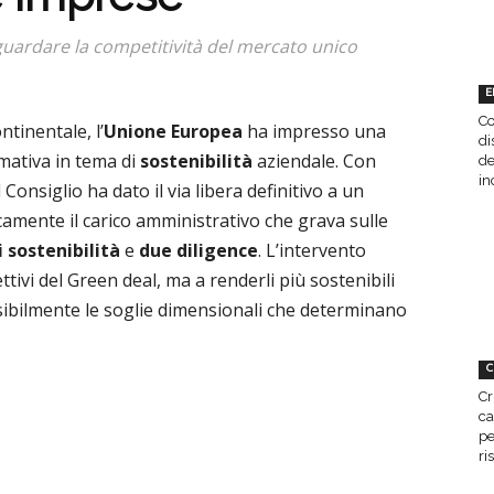
guardare la competitività del mercato unico
E
Co
tinentale, l’
Unione Europea
ha impresso una
di
rmativa in tema di
sostenibilità
aziendale. Con
de
in
 Consiglio ha dato il via libera definitivo a un
camente il carico amministrativo che grava sulle
 sostenibilità
e
due diligence
. L’intervento
ttivi del Green deal, ma a renderli più sostenibili
sibilmente le soglie dimensionali che determinano
C
Cr
ca
pe
ri