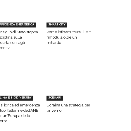
FFICIENZA ENERGETICA
SMART CITY
nsiglio di Stato stoppa
Pnrr e infrastrutture, il Mit
sciplina sulla
rimodula oltre un
curtazioni agli
miliardo
centivi
LIMA E BIODIVERSITA'
SCENARI
isi idrica ed emergenza
Ucraina una strategia per
ldo: l’allarme dell’ANBI
l’inverno
r un’Europa della
sorsa...